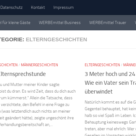
Datenschutz
Kontakt
Impressum
für kleine Gäste
WERBEmittel Business
WERBEmittel Trauer
Geschichten. Einzeln, in Büchern und als Werbemittel.
TEGORIE:
ELTERNGESCHICHTEN
SCHICHTEN
/
MÄNNERGESCHICHTEN
ELTERNGESCHICHTEN
/
MÄNNE
 Elternsprechstunde
3 Meter hoch und 24
Wie ein Vater sein 
u und Mutter meiner Kinder sagte:
überwindet
ist du dran. Es wird Zeit, dass du dich auch
rum kümmerst.“ Allein die Tatsache, dass
Natürlich kommt es auf die 
 verzichtete, den Befehl in eine Frage zu
Gegenteil behauptet, hat kei
 (was letztendlich auch nichts an meiner
halb so viel Spaß im Leben. I
it geändert hätte), zeigte ungeschönt ihre
Behauptung keineswegs Gar
erhandlungsbereitschaft an,...
treten, aber mal ehrlich: Wer
Gesellen im Vorgarten wirkli