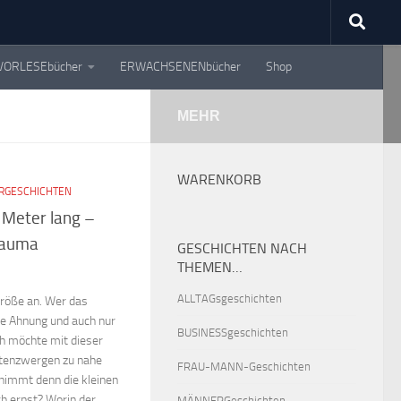
VORLESEbücher
ERWACHSENENbücher
Shop
MEHR
WARENKORB
RGESCHICHTEN
 Meter lang –
Trauma
GESCHICHTEN NACH
THEMEN…
ALLTAGsgeschichten
Größe an. Wer das
ne Ahnung und auch nur
BUSINESSgeschichten
ch möchte mit dieser
tenzwergen zu nahe
FRAU-MANN-Geschichten
 nimmt denn die kleinen
ch ernst? Worin der
MÄNNERGeschichten