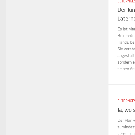
ELTERNGE
Der Ju
Latern
Es ist Ma
Bekenntni
Handarbei
Sie verste
abgestuft
sondern e
seinen An
ELTERNGE
Ja, wo 
Der Plan 
zumindest
gemeinsam