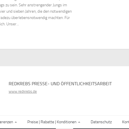
ngs zu sein. Sehr anstrengender Jungs im
vier und sieben Jahren, die den notwendigen
radezu überlebensnotwendig machten. Für
ich. Unser...
REDKREBS PRESSE- UND ÖFFENTLICHKEITSARBEIT
www.redkrebs.de
erenzen
Preise | Rabatte | Konditionen
Datenschutz
Kon