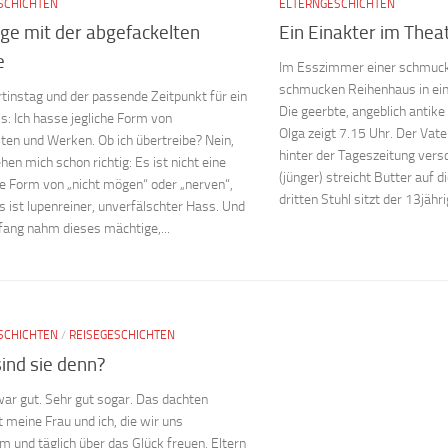
SCHICHTEN
ELTERNGESCHICHTEN
nge mit der abgefackelten
Ein Einakter im Thea
e
Im Esszimmer einer schmuc
schmucken Reihenhaus in ei
rtinstag und der passende Zeitpunkt für ein
Die geerbte, angeblich antik
s: Ich hasse jegliche Form von
Olga zeigt 7.15 Uhr. Der Vater
ten und Werken. Ob ich übertreibe? Nein,
hinter der Tageszeitung vers
hen mich schon richtig: Es ist nicht eine
(jünger) streicht Butter auf 
e Form von „nicht mögen“ oder „nerven“,
dritten Stuhl sitzt der 13jährig
s ist lupenreiner, unverfälschter Hass. Und
fang nahm dieses mächtige,...
SCHICHTEN
/
REISEGESCHICHTEN
sind sie denn?
war gut. Sehr gut sogar. Das dachten
 meine Frau und ich, die wir uns
 und täglich über das Glück freuen, Eltern