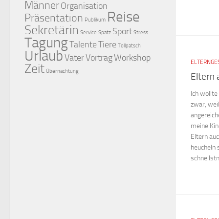
Männer
Organisation
Reise
Präsentation
Publikum
Sekretärin
Sport
Service
Spatz
Stress
Tagung
Talente
Tiere
Tollpatsch
Urlaub
Vater
Vortrag
Workshop
ELTERNGE
Zeit
Übernachtung
Eltern 
Ich wollt
zwar, wei
angereich
meine Kin
Eltern au
heucheln s
schnellstm