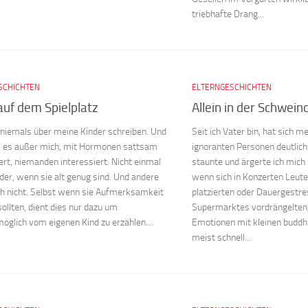
triebhafte Drang...
SCHICHTEN
ELTERNGESCHICHTEN
auf dem Spielplatz
Allein in der Schwein
e niemals über meine Kinder schreiben. Und
Seit ich Vater bin, hat sich m
l es außer mich, mit Hormonen sattsam
ignoranten Personen deutlic
ert, niemanden interessiert. Nicht einmal
staunte und ärgerte ich mich 
der, wenn sie alt genug sind. Und andere
wenn sich in Konzerten Leute
ch nicht. Selbst wenn sie Aufmerksamkeit
platzierten oder Dauergestre
ollten, dient dies nur dazu um
Supermarktes vordrängelten, 
öglich vom eigenen Kind zu erzählen....
Emotionen mit kleinen buddh
meist schnell...