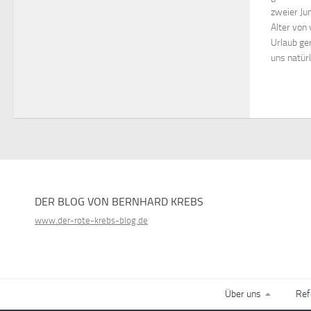
zweier Ju
Alter von 
Urlaub ge
uns natürl
DER BLOG VON BERNHARD KREBS
www.der-rote-krebs-blog.de
Über uns
Ref