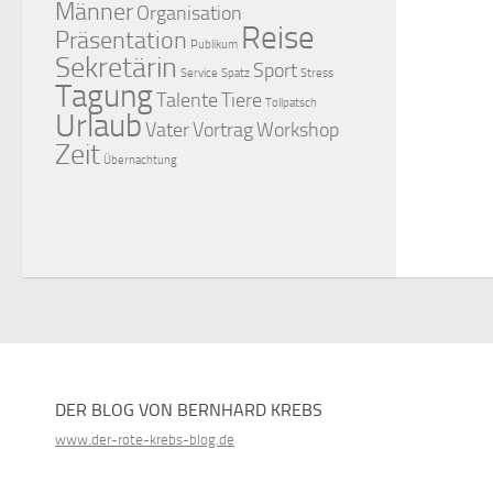
Männer
Organisation
Reise
Präsentation
Publikum
Sekretärin
Sport
Service
Spatz
Stress
Tagung
Talente
Tiere
Tollpatsch
Urlaub
Vater
Vortrag
Workshop
Zeit
Übernachtung
DER BLOG VON BERNHARD KREBS
www.der-rote-krebs-blog.de