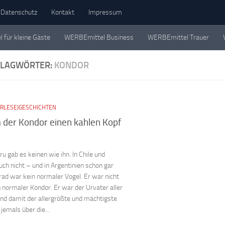
Datenschutz
Kontakt
Impressum
für kleine Gäste
WERBEmittel Business
WERBEmittel Trauer
eschichten. Einzeln, in Büchern und als Werbemittel.
HLAGWÖRTER:
KONDOR
ORLESE)GESCHICHTEN
der Kondor einen kahlen Kopf
ru gab es keinen wie ihn. In Chile und
uch nicht – und in Argentinien schon gar
rad war kein normaler Vogel. Er war nicht
n normaler Kondor. Er war der Urvater aller
nd damit der allergrößte und mächtigste
 jemals über die...