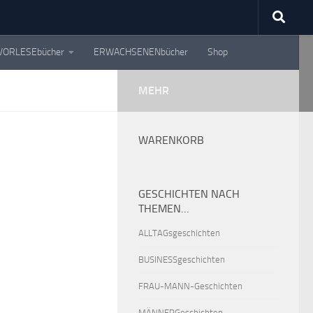
VORLESEbücher
ERWACHSENENbücher
Shop
MEHR
WARENKORB
GESCHICHTEN NACH
THEMEN…
ALLTAGsgeschichten
BUSINESSgeschichten
FRAU-MANN-Geschichten
MÄNNERGeschichten