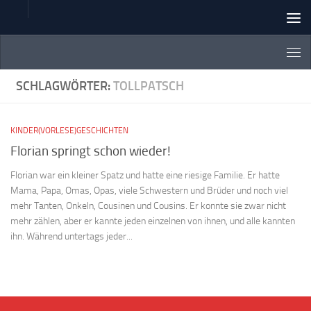
Zum Inhalt springen
SCHLAGWÖRTER:
TOLLPATSCH
KINDER(VORLESE)GESCHICHTEN
Florian springt schon wieder!
Florian war ein kleiner Spatz und hatte eine riesige Familie. Er hatte
Mama, Papa, Omas, Opas, viele Schwestern und Brüder und noch viel
mehr Tanten, Onkeln, Cousinen und Cousins. Er konnte sie zwar nicht
mehr zählen, aber er kannte jeden einzelnen von ihnen, und alle kannten
ihn. Während untertags jeder...