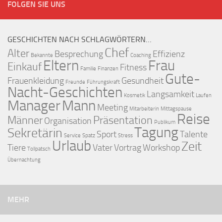
FOLGEN SIE UNS
GESCHICHTEN NACH SCHLAGWÖRTERN…
Chef
Alter
Besprechung
Effizienz
Bekannte
Coaching
Eltern
Frau
Einkauf
Fitness
Familie
Finanzen
Gute-
Frauenkleidung
Gesundheit
Freunde
Führungskraft
Nacht-Geschichten
Langsamkeit
Kosmetik
Laufen
Manager
Mann
Meeting
Mitarbeiterin
Mittagspause
Reise
Männer
Präsentation
Organisation
Publikum
Tagung
Sekretärin
Sport
Talente
Service
Spatz
Stress
Urlaub
Zeit
Tiere
Vater
Vortrag
Workshop
Tollpatsch
Übernachtung
MEHR