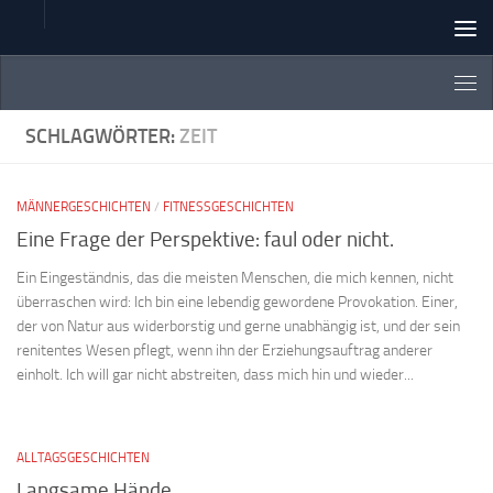
Zum Inhalt springen
SCHLAGWÖRTER:
ZEIT
MÄNNERGESCHICHTEN
/
FITNESSGESCHICHTEN
Eine Frage der Perspektive: faul oder nicht.
Ein Eingeständnis, das die meisten Menschen, die mich kennen, nicht
überraschen wird: Ich bin eine lebendig gewordene Provokation. Einer,
der von Natur aus widerborstig und gerne unabhängig ist, und der sein
renitentes Wesen pflegt, wenn ihn der Erziehungsauftrag anderer
einholt. Ich will gar nicht abstreiten, dass mich hin und wieder...
ALLTAGSGESCHICHTEN
Langsame Hände …