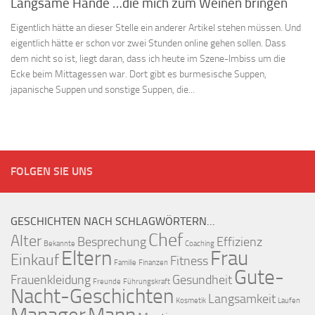
Langsame Hände …die mich zum Weinen bringen
Eigentlich hätte an dieser Stelle ein anderer Artikel stehen müssen. Und
eigentlich hätte er schon vor zwei Stunden online gehen sollen. Dass
dem nicht so ist, liegt daran, dass ich heute im Szene-Imbiss um die
Ecke beim Mittagessen war. Dort gibt es burmesische Suppen,
japanische Suppen und sonstige Suppen, die...
FOLGEN SIE UNS
GESCHICHTEN NACH SCHLAGWÖRTERN…
Chef
Alter
Besprechung
Effizienz
Bekannte
Coaching
Eltern
Frau
Einkauf
Fitness
Familie
Finanzen
Gute-
Frauenkleidung
Gesundheit
Freunde
Führungskraft
Nacht-Geschichten
Langsamkeit
Kosmetik
Laufen