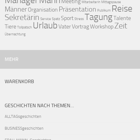
Manager
Mann
Meeting
Mitarbeiterin
Mittagspause
Reise
Männer
Präsentation
Organisation
Publikum
Tagung
Sekretärin
Sport
Talente
Service
Spatz
Stress
Urlaub
Zeit
Tiere
Vater
Vortrag
Workshop
Tollpatsch
Übernachtung
MEHR
WARENKORB
GESCHICHTEN NACH THEMEN…
ALLTAGsgeschichten
BUSINESSgeschichten