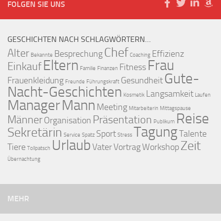
FOLGEN SIE UNS
GESCHICHTEN NACH SCHLAGWÖRTERN…
Chef
Alter
Besprechung
Effizienz
Bekannte
Coaching
Eltern
Frau
Einkauf
Fitness
Familie
Finanzen
Gute-
Frauenkleidung
Gesundheit
Freunde
Führungskraft
Nacht-Geschichten
Langsamkeit
Kosmetik
Laufen
Manager
Mann
Meeting
Mitarbeiterin
Mittagspause
Reise
Männer
Präsentation
Organisation
Publikum
Tagung
Sekretärin
Sport
Talente
Service
Spatz
Stress
Urlaub
Zeit
Tiere
Vater
Vortrag
Workshop
Tollpatsch
Übernachtung
MEHR