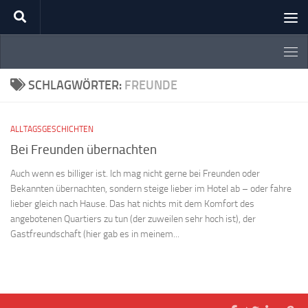
Zum Inhalt springen
SCHLAGWÖRTER:
FREUNDE
ALLTAGSGESCHICHTEN
Bei Freunden übernachten
Auch wenn es billiger ist. Ich mag nicht gerne bei Freunden oder
Bekannten übernachten, sondern steige lieber im Hotel ab – oder fahre
lieber gleich nach Hause. Das hat nichts mit dem Komfort des
angebotenen Quartiers zu tun (der zuweilen sehr hoch ist), der
Gastfreundschaft (hier gab es in meinem...