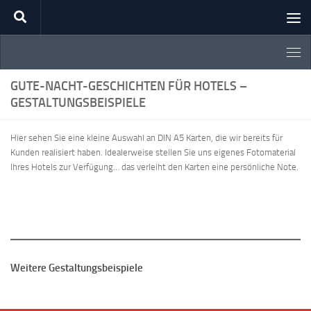
Zum Inhalt springen
GUTE-NACHT-GESCHICHTEN FÜR HOTELS –
GESTALTUNGSBEISPIELE
Hier sehen Sie eine kleine Auswahl an DIN A5 Karten, die wir bereits für
Kunden realisiert haben. Idealerweise stellen Sie uns eigenes Fotomaterial
Ihres Hotels zur Verfügung… das verleiht den Karten eine persönliche Note.
Weitere Gestaltungsbeispiele