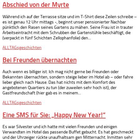
Abschied von der Myrte
Während ich auf der Terrasse sitze und im T-Shirt diese Zeilen schreibe –
es ist genau 12 Uhr mittags -, beginnt unser pensionierter Nachbar
pünktlich den Rasen seines Gartens zu mähen. Seine Frau ist in trauter
Arbeitseintracht mit dem Schrubben der Gartenstühle beschäftigt, die
(verpackt in fünf Schichten Zellophanfolie) den...
ALLTAGsgeschichten
Bei Freunden übernachten
Auch wenn es billiger ist. Ich mag nicht gerne bei Freunden oder
Bekannten übernachten, sondern steige lieber im Hotel ab – oder fahre
lieber gleich nach Hause. Das hat nichts mit dem Komfort des
angebotenen Quartiers zu tun (der zuweilen sehr hoch ist), der
Gastfreundschaft (hier gab es in meinem...
ALLTAGsgeschichten
Eine SMS für Sie: „Happy New Year!“
Es war Silvester und ich hatte mit vielen Freunden und einigen
Verwandten im Hotel das passende Buffet gebucht. Es hat geschmeckt
und der Uhrzeiger rückte unaufhaltsam gen Mitternacht. Inmitten sehr