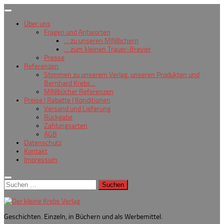
Zum
Inhalt
Über uns
springen
Fragen und Antworten
… zu unseren MINIbchern
… zum kleinen Trauer-Brevier
Presse
Referenzen
Stimmen zu unserem Verlag, unseren Produkten und
Bernhard Krebs…
MINIbücher Referenzen
Preise | Rabatte | Konditionen
Versand und Lieferung
Rückgabe
Zahlungsarten
AGB
Datenschutz
Kontakt
Impressum
Suchen
nach:
Geschichten. Einzeln, in Büchern und als Werbemittel.