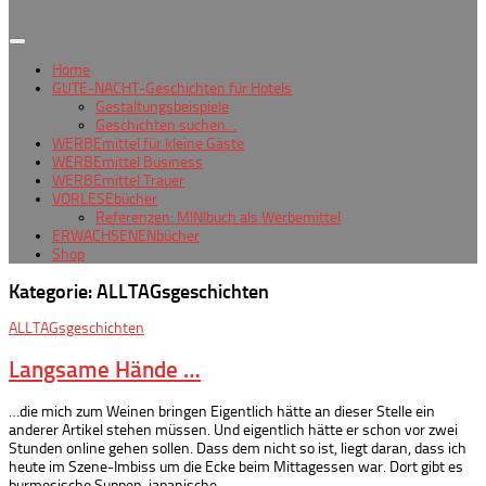
Home
GUTE-NACHT-Geschichten für Hotels
Gestaltungsbeispiele
Geschichten suchen…
WERBEmittel für kleine Gäste
WERBEmittel Business
WERBEmittel Trauer
VORLESEbücher
Referenzen: MINIbuch als Werbemittel
ERWACHSENENbücher
Shop
Kategorie:
ALLTAGsgeschichten
ALLTAGsgeschichten
Langsame Hände …
…die mich zum Weinen bringen Eigentlich hätte an dieser Stelle ein
anderer Artikel stehen müssen. Und eigentlich hätte er schon vor zwei
Stunden online gehen sollen. Dass dem nicht so ist, liegt daran, dass ich
heute im Szene-Imbiss um die Ecke beim Mittagessen war. Dort gibt es
burmesische Suppen, japanische...