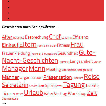
Geschichten nach Schlagwörtern…
Chef
Alter
Besprechung
Effizienz
Bekannte
Coaching
Eltern
Frau
Einkauf
Fitness
Familie
Finanzen
Gute-
Frauenkleidung
Gesundheit
Freunde
Führungskraft
Nacht-Geschichten
Langsamkeit
Kosmetik
Laufen
Manager
Mann
Meeting
Mitarbeiterin
Mittagspause
Reise
Männer
Präsentation
Organisation
Publikum
Tagung
Sekretärin
Sport
Talente
Service
Spatz
Stress
Urlaub
Zeit
Tiere
Vater
Vortrag
Workshop
Tollpatsch
Übernachtung