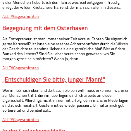
vieler Menschen fieberte ich dem Jahreswechsel entgegen – freudig
erregt der wilden Knutscherei harrend, der man sich allein in diesen...
ALLTAGsgeschichten
Begegnung mit dem Osterhasen
Als Entrepreneur ist man immer seiner Zeit voraus. Fahren Sie eigentlich
gerne Karussell? Ist Ihnen eine rasante Achterbahnfahrt durch die Wirren
der Geschichte tausendmal lieber als eine gemütliche Maß Bier auf dem
Bankerl des Lebens? Sind Sie lieber heute schon gewesen, wo Sie
morgen gerne sein möchten? Wenn ja, dann...
ALLTAGsgeschichten
„Entschuldigen Sie bitte, junger Mann!“
Wer im Job nach oben und dort auch bleiben will, muss erkennen, wann er
auf Menschen trifft, die ihm überlegen sind. Ich arbeite an dieser
Eigenschaft. Allerdings nicht immer mit Erfolg, denn manche Niederlagen
sind zu schmerzhaft. Gestern ist es wieder passiert. Ich hatte mich gut
vorbereitet und penibel auf...
ALLTAGsgeschichten
In der Gedankenschleife