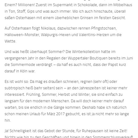
Einem? Millionen! Zuerst im Supermarkt in Schokolade, dann im Möbelhaus
in Ton, Stoff, Gips und was auch immer. Wo ich auch hinschaute, überall
saßen Osterhasen mit einem überheblichen Grinsen im feisten Gesicht.
Auf Osterhasen folgt Nikolaus, dazwischen rennen Pfingstochsen,
Halloween-Monster, Walpurgis-Hexen und Valentins-Herzen um die
Wette.
Und was heißt überhaupt Sommer? Die Winterkollektion hatte im
vergangenen Jahr in den Regalen der Wuppertaler Boutiquen bereits im Juni
die Sommermode verdrängt – da half es auch nicht, dass der Papst kurz
darauf in Köln war.
Es ist wohl so: Da mag es draußen schneien, regnen (sehr oft) oder
subtropisch heiß (sehr selten) sein – an den Jahreszeiten ist keiner mehr
interessiert. Frühling, Sommer, Herbst und Winter, sie sind einfach zu
langsam für den modernen Menschen. Da will doch keiner mehr darauf
warten, bis sie endlich in die Gänge kommen. Deshalb habe ich natürlich
schon meinen Urlaub für März 2017 gebucht, es ist ja nicht mehr so lange
hin.
Ja! Schnelligkeit ist das Gebot der Stunde, für Ruhepausen ist keine Zeit!
Nichts wie hin zu den Geschäften und hinein in den Sommerschlussverkauf!