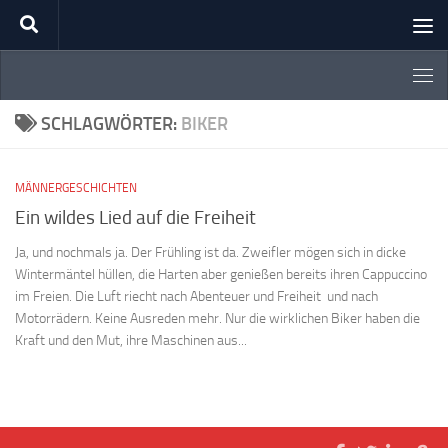
Zum Inhalt springen
SCHLAGWÖRTER:
BIKER
MÄNNERGESCHICHTEN
Ein wildes Lied auf die Freiheit
Ja, und nochmals ja. Der Frühling ist da. Zweifler mögen sich in dicke
Wintermäntel hüllen, die Harten aber genießen bereits ihren Cappuccino
im Freien. Die Luft riecht nach Abenteuer und Freiheit und nach
Motorrädern. Keine Ausreden mehr. Nur die wirklichen Biker haben die
Kraft und den Mut, ihre Maschinen aus...