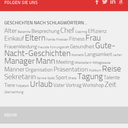
FOLGEN SIE UNS
GESCHICHTEN NACH SCHLAGWÖRTERN…
Chef
Alter
Besprechung
Effizienz
Bekannte
Coaching
Eltern
Frau
Einkauf
Fitness
Familie
Finanzen
Gute-
Frauenkleidung
Gesundheit
Freunde
Führungskraft
Nacht-Geschichten
Langsamkeit
Kosmetik
Laufen
Manager
Mann
Meeting
Mitarbeiterin
Mittagspause
Reise
Männer
Präsentation
Organisation
Publikum
Tagung
Sekretärin
Sport
Talente
Service
Spatz
Stress
Urlaub
Zeit
Tiere
Vater
Vortrag
Workshop
Tollpatsch
Übernachtung
MEHR