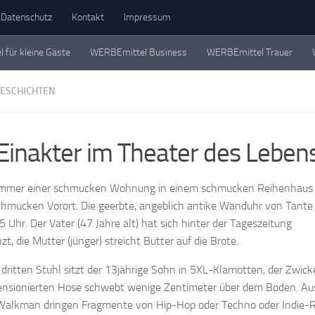
Datenschutz
Kontakt
Impressum
für kleine Gäste
WERBEmittel Business
WERBEmittel Trauer
eschichten. Einzeln, in Büchern und als Werbemittel.
ESCHICHTEN
 Einakter im Theater des Leben
immer einer schmucken Wohnung in einem schmucken Reihenhaus 
hmucken Vorort. Die geerbte, angeblich antike Wanduhr von Tante
15 Uhr. Der Vater (47 Jahre alt) hat sich hinter der Tageszeitung
t, die Mutter (jünger) streicht Butter auf die Brote.
dritten Stuhl sitzt der 13jährige Sohn in 5XL-Klamotten, der Zwick
ensionierten Hose schwebt wenige Zentimeter über dem Boden. Au
Walkman dringen Fragmente von Hip-Hop oder Techno oder Indie-