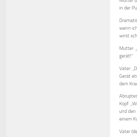
Mutter (
in der Pu
Dramatis
wenn ich 
wirst sc
Mutter: „
gerät!“
Vater: „
Gerät et
dem Kra
Abruptes
Kopf: „W
und den 
einem Ku
Vater (d