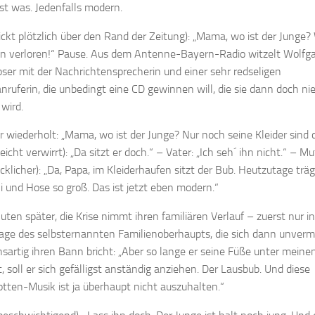
st was. Jedenfalls modern.
lickt plötzlich über den Rand der Zeitung): „Mama, wo ist der Junge?
n verloren!“ Pause. Aus dem Antenne-Bayern-Radio witzelt Wolfg
ser mit der Nachrichtensprecherin und einer sehr redseligen
nruferin, die unbedingt eine CD gewinnen will, die sie dann doch ni
wird.
r wiederholt: „Mama, wo ist der Junge? Nur noch seine Kleider sind 
eicht verwirrt): „Da sitzt er doch.“ – Vater: „Ich seh´ ihn nicht.“ – Mu
cklicher): „Da, Papa, im Kleiderhaufen sitzt der Bub. Heutzutage träg
i und Hose so groß. Das ist jetzt eben modern.“
uten später, die Krise nimmt ihren familiären Verlauf – zuerst nur in
ge des selbsternannten Familienoberhaupts, die sich dann unvermi
nsartig ihren Bann bricht: „Aber so lange er seine Füße unter meine
t, soll er sich gefälligst anständig anziehen. Der Lausbub. Und diese
tten-Musik ist ja überhaupt nicht auszuhalten.“