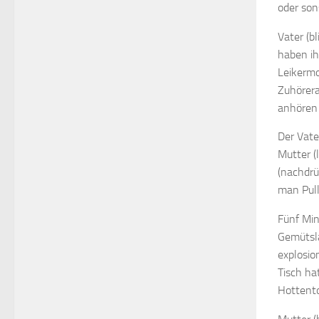
oder son
Vater (b
haben ih
Leikermo
Zuhörera
anhören 
Der Vate
Mutter (l
(nachdrü
man Pull
Fünf Min
Gemütsla
explosio
Tisch ha
Hottento