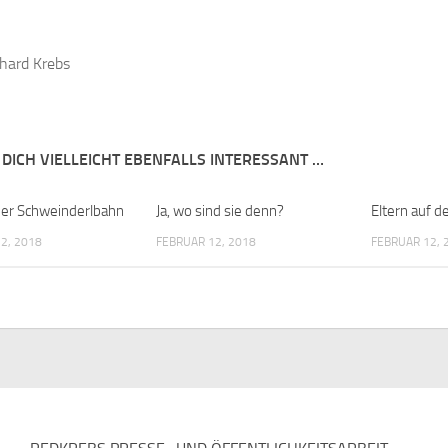
hard Krebs
 DICH VIELLEICHT EBENFALLS INTERESSANT …
 der Schweinderlbahn
Ja, wo sind sie denn?
Eltern auf d
2, 2018
FEBRUAR 12, 2018
FEBRUAR 12, 