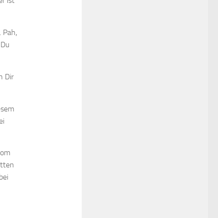
r ist
. Pah,
 Du
h Dir
iesem
ei
vom
atten
bei