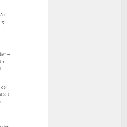
 Wir
ang
e
da!“ –
tter
t
 der
ttelt
n