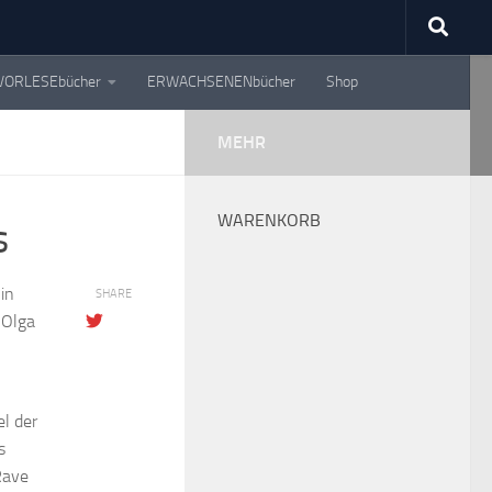
VORLESEbücher
ERWACHSENENbücher
Shop
MEHR
WARENKORB
s
in
SHARE
 Olga
el der
s
Rave