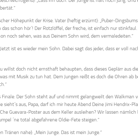
beschwichtigend): „Lass ihn doch. Der Junge ist halt noch jung. Und e
bertät.“
cher Höhepunkt der Krise. Vater (heftig erzürnt): „Puber-Dingsbums
das schon hör´! Der Rotzlöffel, der freche, ist einfach nur stinkfaul.
hon noch sehen, was aus Deinem Sohn wird, dem vermaledeiten.“
Jetzt ist es wieder mein Sohn. Dabei sagt das jeder, dass er voll nac
Du willst doch nicht ernsthaft behaupten, dass dieses Geplärr aus d
was mit Musik zu tun hat. Dem Jungen reißt es doch die Ohren ab b
ch.“
 Finale: Der Sohn steht auf und nimmt gelangweilt den Walkman 
ie sieht´s aus, Papa, darf ich mir heute Abend Deine Jimi Hendrix-Pl
Che Guevara-Poster aus dem Keller ausleihen? Wir lassen nämlich 
mpel ´ne total abgefahrene Oldie-Fete steigen.“
en Tränen nahe): „Mein Junge. Das ist mein Junge.“