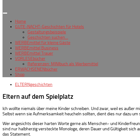
Home
GUTE-NACHT-Geschichten für Hotels
Gestaltungsbeispiele
Geschichten suchen…
WERBEmittel für kleine Gäste
WERBEmittel Business
WERBEmittel Trauer
VORLESEbücher
Referenzen: MINIbuch als Werbemittel
ERWACHSENENbücher
Shop
ELTERNgeschichten
Eltern auf dem Spielplatz
Ich wollte niemals über meine Kinder schreiben. Und zwar, weil es außer m
Selbst wenn sie Aufmerksamkeit heucheln sollten, dient dies nur dazu um 
Wer angesichts dieser harten Worte gerne als Menschen- und Kinderfreund
sind nur halbherzig versteckte Monologe, deren Dauer und Gültigkeit sich
das Statement.