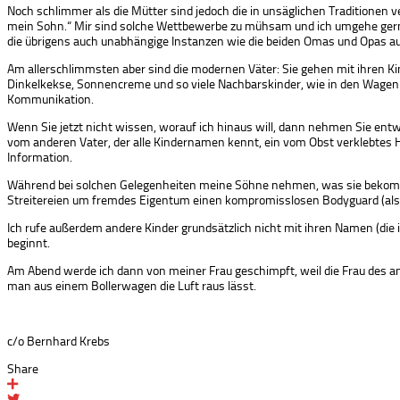
Noch schlimmer als die Mütter sind jedoch die in unsäglichen Traditionen v
mein Sohn.“ Mir sind solche Wettbewerbe zu mühsam und ich umgehe gerne s
die übrigens auch unabhängige Instanzen wie die beiden Omas und Opas au
Am allerschlimmsten aber sind die modernen Väter: Sie gehen mit ihren Ki
Dinkelkekse, Sonnencreme und so viele Nachbarskinder, wie in den Wagen h
Kommunikation.
Wenn Sie jetzt nicht wissen, worauf ich hinaus will, dann nehmen Sie ent
vom anderen Vater, der alle Kindernamen kennt, ein vom Obst verklebtes H
Information.
Während bei solchen Gelegenheiten meine Söhne nehmen, was sie bekommen,
Streitereien um fremdes Eigentum einen kompromisslosen Bodyguard (also
Ich rufe außerdem andere Kinder grundsätzlich nicht mit ihren Namen (die 
beginnt.
Am Abend werde ich dann von meiner Frau geschimpft, weil die Frau des a
man aus einem Bollerwagen die Luft raus lässt.
c/o Bernhard Krebs
Share