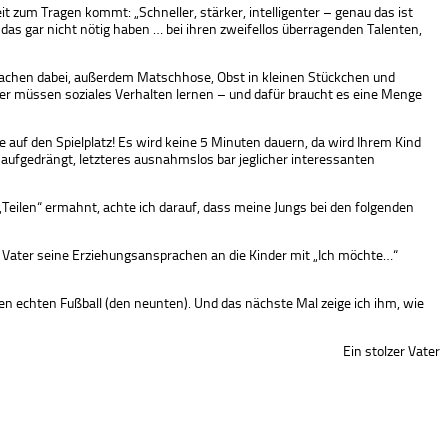
t zum Tragen kommt: „Schneller, stärker, intelligenter – genau das ist
as gar nicht nötig haben … bei ihren zweifellos überragenden Talenten,
lsachen dabei, außerdem Matschhose, Obst in kleinen Stückchen und
der müssen soziales Verhalten lernen – und dafür braucht es eine Menge
auf den Spielplatz! Es wird keine 5 Minuten dauern, da wird Ihrem Kind
aufgedrängt, letzteres ausnahmslos bar jeglicher interessanten
eilen“ ermahnt, achte ich darauf, dass meine Jungs bei den folgenden
re Vater seine Erziehungsansprachen an die Kinder mit „Ich möchte…“
 echten Fußball (den neunten). Und das nächste Mal zeige ich ihm, wie
Ein stolzer Vater