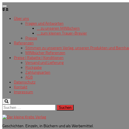
Zum
Inhalt
springen
Über uns
Fragen und Antworten
… zu unseren MINIbchern
… zum kleinen Trauer-Brevier
Presse
Referenzen
Stimmen zu unserem Verlag, unseren Produkten und Bernha
MINIbücher Referenzen
Preise | Rabatte | Konditionen
Versand und Lieferung
Rückgabe
Zahlungsarten
AGB
Datenschutz
Kontakt
Impressum
Suchen
nach:
Geschichten. Einzeln, in Büchern und als Werbemittel.