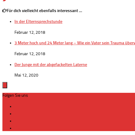
Für dich vielleicht ebenfalls interessant …
In der Elternsprechstunde
Februar 12, 2018
3 Meter hoch und 24 Meter lang – Wie ein Vater sein Trauma über
Februar 12, 2018
Der Junge mit der abgefackelten Laterne
Mai 12, 2020
Folgen Sie uns