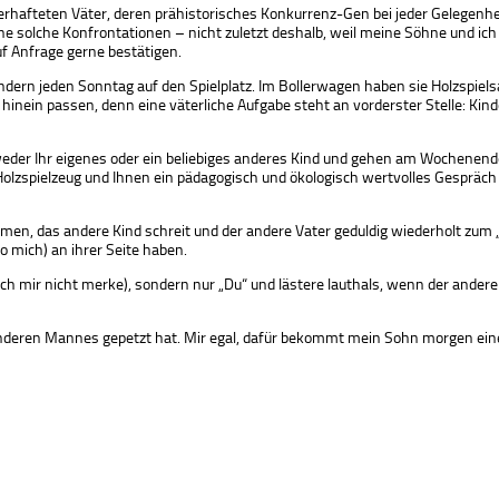
erhafteten Väter, deren prähistorisches Konkurrenz-Gen bei jeder Gelegenhei
olche Konfrontationen – nicht zuletzt deshalb, weil meine Söhne und ich d
f Anfrage gerne bestätigen.
ndern jeden Sonntag auf den Spielplatz. Im Bollerwagen haben sie Holzspie
inein passen, denn eine väterliche Aufgabe steht an vorderster Stelle: Kin
weder Ihr eigenes oder ein beliebiges anderes Kind und gehen am Wochenende 
olzspielzeug und Ihnen ein pädagogisch und ökologisch wertvolles Gespräch 
 das andere Kind schreit und der andere Vater geduldig wiederholt zum „T
 mich) an ihrer Seite haben.
ich mir nicht merke), sondern nur „Du“ und lästere lauthals, wenn der ande
nderen Mannes gepetzt hat. Mir egal, dafür bekommt mein Sohn morgen einen