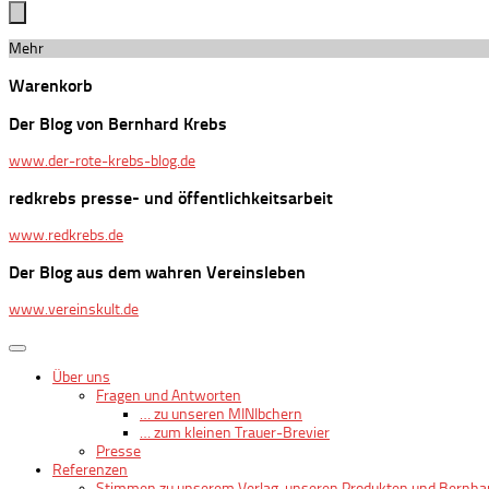
Mehr
Warenkorb
Der Blog von Bernhard Krebs
www.der-rote-krebs-blog.de
redkrebs presse- und öffentlichkeitsarbeit
www.redkrebs.de
Der Blog aus dem wahren Vereinsleben
www.vereinskult.de
Über uns
Fragen und Antworten
… zu unseren MINIbchern
… zum kleinen Trauer-Brevier
Presse
Referenzen
Stimmen zu unserem Verlag, unseren Produkten und Bernha