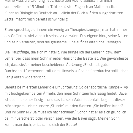
Meine Frau, die Ordnung liebt, hatte den Abend akribisch für mich
vorbereitet. Im 15 Minuten-Takt reiht sich Englisch an Mathematik an
Kunst an Biologie an Deutsch an … allein der Blick auf den ausgedruckten
Zettel macht mich bereits schwindelig.
Elternsprechtage erinnern ein wenig an Therapiesitzungen; man hat immer
das Gefühl, zu viel von sich selbst zu verraten. Das eigene Kind, seine Noten
und sein Verhalten, sind die grausame Lupe auf das elterliche Versagen.
Die Hauptfrage, die sich mir stellt: Wie bringe ich der Lehrerin bzw. dem
Lehrer bei, dass mein Sohn in jeder Hinsicht der Beste ist. Wie gewährleiste
ich, dass sie/er meiner bescheidenen Äußerung „Er ist halt guter
Durchschnitt“ vehement mit dem Hinweis auf seine überdurchschnittlichen
Fähigkeiten widerspricht.
Bereits beim ersten Lehrer die Ernüchterung. So der sportliche Kumpel-Typ
mit hochgekrempelten Ärmeln, den mein Sohn ziemlich lässig findet. Dabei
ist doch nur einer lässig – und das ist sein Vater! Jedenfalls beginnt dieser
Möchtegern-Lehrer unsere „Stunde“ mit den Worten: „Sie heißen Krebs?
Und Ihr Sohn N.? Da muss ich nachschauen.“ Schon hat er es sich gründlich
bei mir verscherzt (oder verschissen, wie der Bayer sagt). Meinen Sohn
kennt man doch, er ist schließlich der Beste!