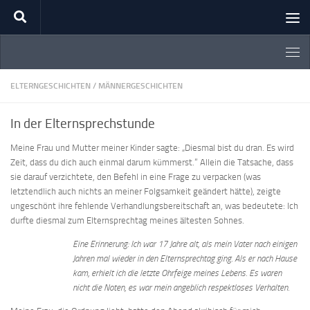
Zum Inhalt springen
ELTERNGESCHICHTEN
/
MÄNNERGESCHICHTEN
In der Elternsprechstunde
Meine Frau und Mutter meiner Kinder sagte: „Diesmal bist du dran. Es wird
Zeit, dass du dich auch einmal darum kümmerst.“ Allein die Tatsache, dass
sie darauf verzichtete, den Befehl in eine Frage zu verpacken (was
letztendlich auch nichts an meiner Folgsamkeit geändert hätte), zeigte
ungeschönt ihre fehlende Verhandlungsbereitschaft an, was bedeutete: Ich
durfte diesmal zum Elternsprechtag meines ältesten Sohnes.
Eine Erinnerung: Ich war 17 Jahre alt, als mein Vater nach einigen
Jahren mal wieder in den Elternsprechtag ging. Als er nach Hause
kam, erhielt ich die letzte Ohrfeige meines Lebens. Es waren
nicht die Noten, es war mein angeblich respektloses Verhalten.