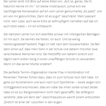
Der Lehrer lenkt mit Blick auf seine Akten ein: „Ach so, genau. Der N.
Natürlich kenne ich ihn.“ Ich bleibe misstrauisch, zumal sich die
nachfolgende Konversation auf ein vom Lehrer gemurmeltes „Es passt“ und
ein von mir gebrummtes „Dann ist es ja gut“ beschränkt. Mehr passiert
nicht. Kein Jubel, auch keine Kritik an aufmüpfigem Verhalten (auf das ich
auch stolz wäre) – ich bin enttäuscht.
Die nächsten Lehrer tun sich ebenfalls schwer mit intelligenten Beiträgen.
Ich mir auch. Sie kennen die Noten, ich auch. Und da wenig
Handlungsbedarf besteht, frage ich halt nach dem Sozialverhalten. Da fällt
dann schon auf, dass mein Sohn in der Schule und daheim mitunter zwei
verschiedene Menschen sind: Der Rotzlöffel von daheim scheint sich
täglich beim ersten Gong in einen unauffälligen Schüler zu verwandeln.
Wenn ich das seiner Mutter erzähle!!!
Die perfekte Termin-Organisation meiner Frau in Kombination mit
fehlenden Themen führen dazu, dass ich zum Schluss noch Zeit habe. Ich
gehe zur Kunstlehrerin und auch noch zum Sportlehrer – beide zeigen sich
richtiggehend erschrocken, dass ein Vater bei ihnen vorbei schaut (leider
habe ich es zur Religionslehrerin nicht mehr geschafft). Der anfänglich
verstörte „Was will denn der“-Gesichtsausdruck weicht einem entzückten
„Endlich ist einer da“-Leuchten in den Augen.