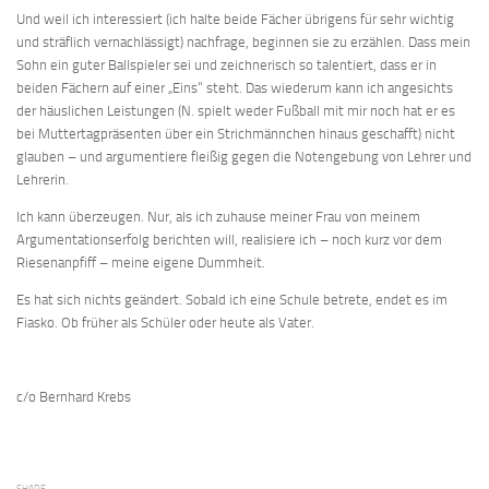
Und weil ich interessiert (ich halte beide Fächer übrigens für sehr wichtig
und sträflich vernachlässigt) nachfrage, beginnen sie zu erzählen. Dass mein
Sohn ein guter Ballspieler sei und zeichnerisch so talentiert, dass er in
beiden Fächern auf einer „Eins“ steht. Das wiederum kann ich angesichts
der häuslichen Leistungen (N. spielt weder Fußball mit mir noch hat er es
bei Muttertagpräsenten über ein Strichmännchen hinaus geschafft) nicht
glauben – und argumentiere fleißig gegen die Notengebung von Lehrer und
Lehrerin.
Ich kann überzeugen. Nur, als ich zuhause meiner Frau von meinem
Argumentationserfolg berichten will, realisiere ich – noch kurz vor dem
Riesenanpfiff – meine eigene Dummheit.
Es hat sich nichts geändert. Sobald ich eine Schule betrete, endet es im
Fiasko. Ob früher als Schüler oder heute als Vater.
c/o Bernhard Krebs
SHARE