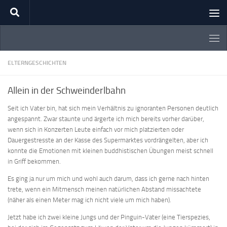
Zum Inhalt springen
ELTERNGESCHICHTEN
Allein in der Schweinderlbahn
Seit ich Vater bin, hat sich mein Verhältnis zu ignoranten Personen deutlich
angespannt. Zwar staunte und ärgerte ich mich bereits vorher darüber,
wenn sich in Konzerten Leute einfach vor mich platzierten oder
Dauergestresste an der Kasse des Supermarktes vordrängelten, aber ich
konnte die Emotionen mit kleinen buddhistischen Übungen meist schnell
in Griff bekommen.
Es ging ja nur um mich und wohl auch darum, dass ich gerne nach hinten
trete, wenn ein Mitmensch meinen natürlichen Abstand missachtete
(näher als einen Meter mag ich nicht viele um mich haben).
Jetzt habe ich zwei kleine Jungs und der Pinguin-Vater (eine Tierspezies,