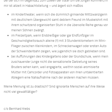
bei der sich im Gegensatz zum Löwen der Vater um die Jungen kümmert) in
mir ist allzeit in Habachtstellung – und ärgert sich maßlos
im Kindertheater, wenn sich die dümmlich grinsende Mittzwanzigerin
mit deutlichem Übergewicht samt debilem Freund im Muskelshirt mit
ihrem schwitzend organisierten Stuhl in die übervolle Reihe genau vor
meinen Söhnen zwängt.
im Freizeitpark, wenn Enddreißiger oder gar Endfünfziger im
Geschwindigkeitsrausch alleine (!!) mit 3 Stundenkilometern im Mini-
Flieger zwischen Kleinkindern, im Schneckenwagerl oder ersten Auto
der Schweinderlbahn zeigen, wie jugendlich sie doch geblieben sind.
bei Aufführungen des Kindergartens oder der Grundschule, wenn mein
zuschauender Junge nicht die sensationelle Darbietung seines
Bruders sehen kann, weil engagierte, weithin sozial-aromisierte
Mütter mit Camcorder und Fotoapparaten von ihren untalentierten
Ablegern eine Nahaufnahme nach der anderen machen müssen.
Meine Meinung ist zu drastisch? Sind ignorante Menschen auf ihre Weise
nicht viel gewalttätiger?
c/o Bernhard Krebs