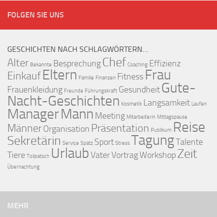
FOLGEN SIE UNS
GESCHICHTEN NACH SCHLAGWÖRTERN…
Chef
Alter
Besprechung
Effizienz
Bekannte
Coaching
Eltern
Frau
Einkauf
Fitness
Familie
Finanzen
Gute-
Frauenkleidung
Gesundheit
Freunde
Führungskraft
Nacht-Geschichten
Langsamkeit
Kosmetik
Laufen
Manager
Mann
Meeting
Mitarbeiterin
Mittagspause
Reise
Männer
Präsentation
Organisation
Publikum
Tagung
Sekretärin
Sport
Talente
Service
Spatz
Stress
Urlaub
Zeit
Tiere
Vater
Vortrag
Workshop
Tollpatsch
Übernachtung
MEHR