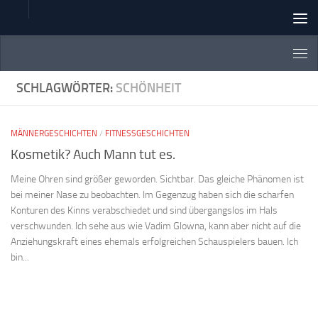
Zum Inhalt springen
SCHLAGWÖRTER:
SCHÖNHEIT
MÄNNERGESCHICHTEN
/
FITNESSGESCHICHTEN
Kosmetik? Auch Mann tut es.
Meine Ohren sind größer geworden. Sichtbar. Das gleiche Phänomen ist
bei meiner Nase zu beobachten. Im Gegenzug haben sich die scharfen
Konturen des Kinns verabschiedet und sind übergangslos im Hals
verschwunden. Ich sehe aus wie Vadim Glowna, kann aber nicht auf die
Anziehungskraft eines ehemals erfolgreichen Schauspielers bauen. Ich
bin...