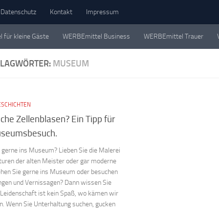
Datenschutz
Kontakt
Impressum
für kleine Gäste
WERBEmittel Business
WERBEmittel Trauer
eschichten. Einzeln, in Büchern und als Werbemittel.
HLAGWÖRTER:
MUSEUM
ESCHICHTEN
he Zellenblasen? Ein Tipp für
useumsbesuch.
 gerne ins Museum? Lieben Sie die Malerei
turen der alten Meister oder gar moderne
hen Sie gerne ins Museum oder besuchen
ngen und Vernissagen? Dann wissen Sie
e Leidenschaft ist kein Spaß, wo kämen wir
in. Wenn Sie Unterhaltung suchen, gucken