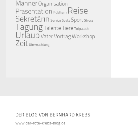
Männer
Organisation
Reise
Präsentation
Publikum
Sekretärin
Sport
Service
Spatz
Stress
Tagung
Talente
Tiere
Tollpatsch
Urlaub
Vater
Vortrag
Workshop
Zeit
Übernachtung
DER BLOG VON BERNHARD KREBS
www.der-rote-krebs-blog.de