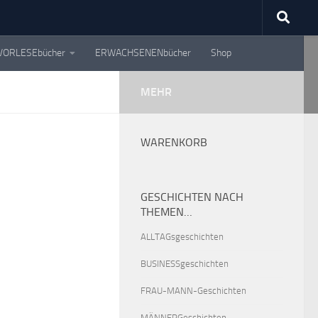
VORLESEbücher
ERWACHSENENbücher
Shop
MEHR
WARENKORB
GESCHICHTEN NACH
THEMEN…
ALLTAGsgeschichten
BUSINESSgeschichten
FRAU-MANN-Geschichten
MÄNNERGeschichten