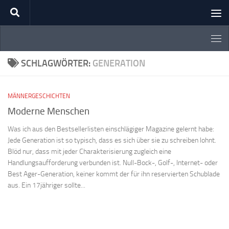
Zum Inhalt springen
SCHLAGWÖRTER:
GENERATION
MÄNNERGESCHICHTEN
Moderne Menschen
Was ich aus den Bestsellerlisten einschlägiger Magazine gelernt habe:
Jede Generation ist so typisch, dass es sich über sie zu schreiben lohnt.
Blöd nur, dass mit jeder Charakterisierung zugleich eine
Handlungsaufforderung verbunden ist. Null-Bock-, Golf-, Internet- oder
Best Ager-Generation, keiner kommt der für ihn reservierten Schublade
aus. Ein 17jähriger sollte...