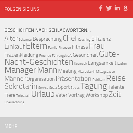
FOLGEN SIE UNS
GESCHICHTEN NACH SCHLAGWÖRTERN…
Chef
Alter
Besprechung
Effizienz
Bekannte
Coaching
Eltern
Frau
Einkauf
Fitness
Familie
Finanzen
Gute-
Frauenkleidung
Gesundheit
Freunde
Führungskraft
Nacht-Geschichten
Langsamkeit
Kosmetik
Laufen
Manager
Mann
Meeting
Mitarbeiterin
Mittagspause
Reise
Männer
Präsentation
Organisation
Publikum
Tagung
Sekretärin
Sport
Talente
Service
Spatz
Stress
Urlaub
Zeit
Tiere
Vater
Vortrag
Workshop
Tollpatsch
Übernachtung
MEHR