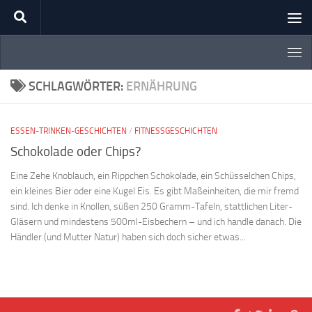
Zum Inhalt springen
SCHLAGWÖRTER:
ERNÄHRUNG
ESSEN-TRINKEN-GESCHICHTEN
/
FITNESSGESCHICHTEN
Schokolade oder Chips?
Eine Zehe Knoblauch, ein Rippchen Schokolade, ein Schüsselchen Chips,
ein kleines Bier oder eine Kugel Eis. Es gibt Maßeinheiten, die mir fremd
sind. Ich denke in Knollen, süßen 250 Gramm-Tafeln, stattlichen Liter-
Gläsern und mindestens 500ml-Eisbechern – und ich handle danach. Die
Händler (und Mutter Natur) haben sich doch sicher etwas...