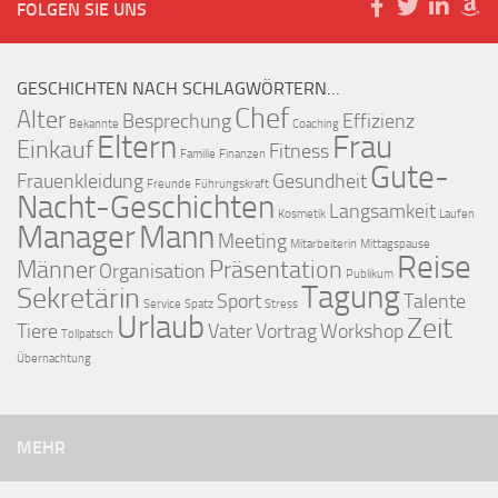
FOLGEN SIE UNS
GESCHICHTEN NACH SCHLAGWÖRTERN…
Chef
Alter
Besprechung
Effizienz
Bekannte
Coaching
Eltern
Frau
Einkauf
Fitness
Familie
Finanzen
Gute-
Frauenkleidung
Gesundheit
Freunde
Führungskraft
Nacht-Geschichten
Langsamkeit
Kosmetik
Laufen
Manager
Mann
Meeting
Mitarbeiterin
Mittagspause
Reise
Männer
Präsentation
Organisation
Publikum
Tagung
Sekretärin
Sport
Talente
Service
Spatz
Stress
Urlaub
Zeit
Tiere
Vater
Vortrag
Workshop
Tollpatsch
Übernachtung
MEHR