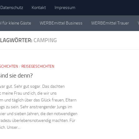
Datenschutz
Kontakt
Impressum
für kleine Gäste
WERBEmittel Business
WERBEmittel Trauer
eschichten. Einzeln, in Büchern und als Werbemittel.
HLAGWÖRTER:
CAMPING
SCHICHTEN
/
REISEGESCHICHTEN
sind sie denn?
war gut. Sehr gut sogar. Das dachten
 meine Frau und ich, die wir uns
 und täglich über das Glück freuen, Eltern
ngs zu sein. Sehr anstrengender Jungs im
vier und sieben Jahren, die den notwendigen
radezu überlebensnotwendig machten. Für
ich. Unser...