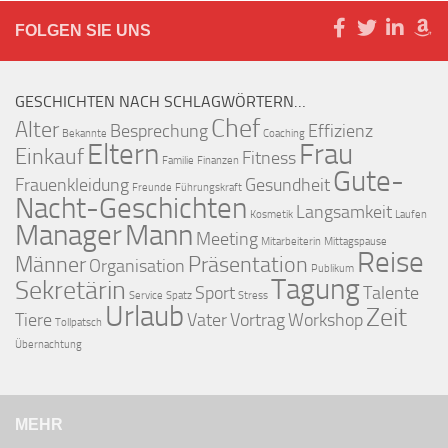
FOLGEN SIE UNS
GESCHICHTEN NACH SCHLAGWÖRTERN…
Chef
Alter
Besprechung
Effizienz
Bekannte
Coaching
Eltern
Frau
Einkauf
Fitness
Familie
Finanzen
Gute-
Frauenkleidung
Gesundheit
Freunde
Führungskraft
Nacht-Geschichten
Langsamkeit
Kosmetik
Laufen
Manager
Mann
Meeting
Mitarbeiterin
Mittagspause
Reise
Männer
Präsentation
Organisation
Publikum
Tagung
Sekretärin
Sport
Talente
Service
Spatz
Stress
Urlaub
Zeit
Tiere
Vater
Vortrag
Workshop
Tollpatsch
Übernachtung
MEHR