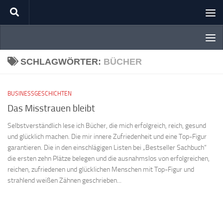
Zum Inhalt springen
SCHLAGWÖRTER:
BÜCHER
BUSINESSGESCHICHTEN
Das Misstrauen bleibt
Selbstverständlich lese ich Bücher, die mich erfolgreich, reich, gesund
und glücklich machen. Die mir innere Zufriedenheit und eine Top-Figur
garantieren. Die in den einschlägigen Listen bei „Bestseller Sachbuch“
die ersten zehn Plätze belegen und die ausnahmslos von erfolgreichen,
reichen, zufriedenen und glücklichen Menschen mit Top-Figur und
strahlend weißen Zähnen geschrieben...