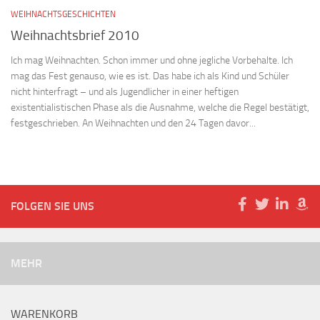
WEIHNACHTSGESCHICHTEN
Weihnachtsbrief 2010
Ich mag Weihnachten. Schon immer und ohne jegliche Vorbehalte. Ich
mag das Fest genauso, wie es ist. Das habe ich als Kind und Schüler
nicht hinterfragt – und als Jugendlicher in einer heftigen
existentialistischen Phase als die Ausnahme, welche die Regel bestätigt,
festgeschrieben. An Weihnachten und den 24 Tagen davor...
FOLGEN SIE UNS
MEHR
WARENKORB