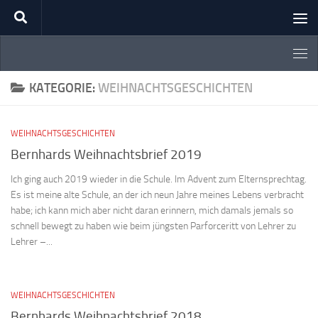
Zum Inhalt springen
KATEGORIE:
WEIHNACHTSGESCHICHTEN
WEIHNACHTSGESCHICHTEN
Bernhards Weihnachtsbrief 2019
Ich ging auch 2019 wieder in die Schule. Im Advent zum Elternsprechtag.
Es ist meine alte Schule, an der ich neun Jahre meines Lebens verbracht
habe; ich kann mich aber nicht daran erinnern, mich damals jemals so
schnell bewegt zu haben wie beim jüngsten Parforceritt von Lehrer zu
Lehrer –...
WEIHNACHTSGESCHICHTEN
Bernhards Weihnachtsbrief 2018