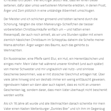
ich etwas fürs Leben. Viel wichtiger jedoch war, dass wir einen dieser
seltenen, dafür aber umso wertvolleren Momente erlebten, in denen Frust,
Ärger und Zorn plötzlich in eine unbändige Albernheit umschlugen.
Der Meister und ich schlichen grinsend und tobten lachend durch die
Schonung, hängten die roten Markierungs-Schleifchen der besser
vorbereiteten Christbaumkäufer einfach um – und hatten einen
Riesenspaß, der auch noch anhielt, als wir uns Stunden später mit einem
ziemlich hässlichen Christbaum im Schlepptau daheim die Schelte meiner
Mama abholten. Ärger wegen des Baums, auch das gehörte zu
Weihnachten.
Ein Nussknacker, eine Pfeife samt Etui, ein Hut, ein Herrentäschchen und
einiges mehr: Mein Vater hat während unserer Kindheit (und auch später)
von meiner Schwester und mir unglaublich viel nutz- und sinnlose
Geschenke bekommen, was er mit stoischer Gleichmut ertragen hat. Über
viele Jahre hinweg sind wir deshalb immer ein wenig enttäuscht gewesen;
irgendwann haben wir dann aber auch kapiert, dass es nicht an unseren
Geschenken lag, sondern daran, dass mein Vater überhaupt nicht beschenkt
werden wollte.
Als ich 16 Jahre alt wurde und alle Weihnachten danach schenkte mir mein
Vater einen Kasten Weltenburger „Dunkles Bier“ und ich ihm im Gegenzug