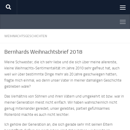
Zum Inhalt springen
WEIHNACHTSGESCHICHTEN
Bernhards Weihnachtsbrief 2018
Meine Schwester, die ich sehr liebe und die sich über meine allererste,
kleine Weihnachts-Sentimentalität im Jahre 2010 sehr gefreut hat, auch
weil wir über bestimmte Dinge mehr als 20 Jahre geschwiegen hatten,
fragte mich einmal, wo denn unser Vater in meiner damaligen Geschichte
geblieben wäre?
Das Verhältnis von Söhnen und ihren Vätern und umgekehrt ist bzw. war in
meiner Generation meist nicht einfach. Wir haben wahrscheinlich nicht
genug miteinander geredet; unser gelebtes, partiell gefühlsarmes
Rollenbild machte es auch nicht leichter.
Ich gehöre der Generation an, die sich gerade sehr mit seinen Eltern