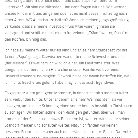
beschäftigt. Sofern sie noch leben. Und dabei haben wir bereits im
Hinterkopf: Wir sind die Nächsten. Und dann fragen wir uns: Wie werden
unsere Kinder mit uns umgehen oder ist es nicht besser, frühzeitig nach
einer Alters-WG Ausschau zu halten? Wenn ich meinen Jungs großmäulig
verkünde, dass sie meine Investition fürs Alter wären, grinsen sie
vielsagend und schütteln mit einem frotzelnden „Träum´ weiter, Papa“ mit
den Köpfen. Ich mag das.
Ich habe zu meinem Vater nur als Kind und an seinem Sterbebett vor drei
Jahren „Papa“ gesagt. Dazwischen war er für meine Schwester und mich
„der Meister“. Er war nämlich wirklich einer: ein Elektromeister. Was
übrigens in der beruflichen Hierarchie unserer Familie weit vor einem
Universitätsabschluss rangiert. Obwohl ich selbst davon betroffen bin, weil
ich nichts Gescheites gelernt habe, mag ich das auch. Irgendwie.
Es gab trotz allem genügend Momente, in denen ich mich meinem Vater
sehr verbunden fühlte. Unter anderem an einem Weihnachten, als wir
loszogen, um in einer Schonung einen vorher bereits bezahlten Christbaum
zu schlagen. Wir hatten schnell den Richtigen gefunden, aber weil man
immer auf der Suche nach etwas Besserem ist, wollten wir uns nur seinen
Standort merken und schauten weiter. Natürlich fanden wir keinen
besseren Baum – leider aber auch den ersten nicht mehr. Genau: Da lernte