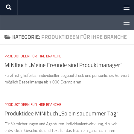
Zum Inhalt springen
KATEGORIE:
PRODUKTIDEEN FÜR IHRE BRANCHE
PRODUKTIDEEN FÜR IHRE BRANCHE
MINIbuch „Meine Freunde sind Produktmanager“
kurzfristig lieferbar individueller Logoaufdruck und persönliches Vorwort
möglich Bestellmenge ab 1.000 Exemplaren
PRODUKTIDEEN FÜR IHRE BRANCHE
Produktidee MINIbuch „So ein saudummer Tag“
Für Versicherungen und Agenturen. Individualentwicklung, d.h. wir
entwickeln Geschichte und Text für das Büchlein ganz nach Ihren