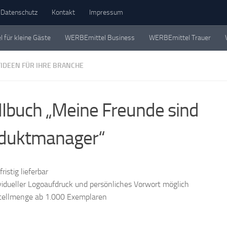
Datenschutz
Kontakt
Impressum
für kleine Gäste
WERBEmittel Business
WERBEmittel Trauer
eschichten. Einzeln, in Büchern und als Werbemittel.
IDEEN FÜR IHRE BRANCHE
Ibuch „Meine Freunde sind
duktmanager“
fristig lieferbar
vidueller Logoaufdruck und persönliches Vorwort möglich
tellmenge ab 1.000 Exemplaren