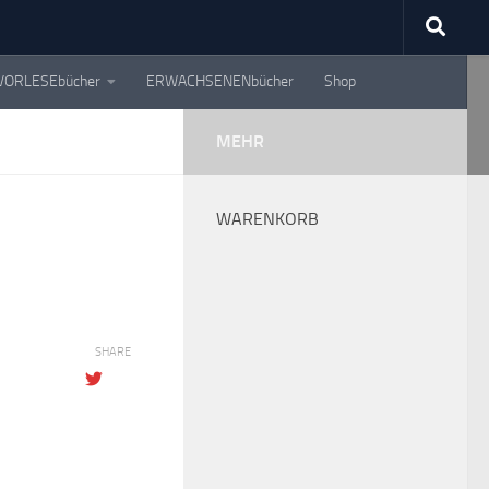
VORLESEbücher
ERWACHSENENbücher
Shop
MEHR
WARENKORB
SHARE