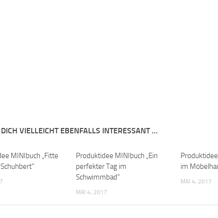
 DICH VIELLEICHT EBENFALLS INTERESSANT …
dee MINIbuch „Fitte
Produktidee MINIbuch „Ein
Produktidee
 Schuhbert“
perfekter Tag im
im Möbelha
Schwimmbad“
17
MAI 4, 2017
MAI 4, 2017