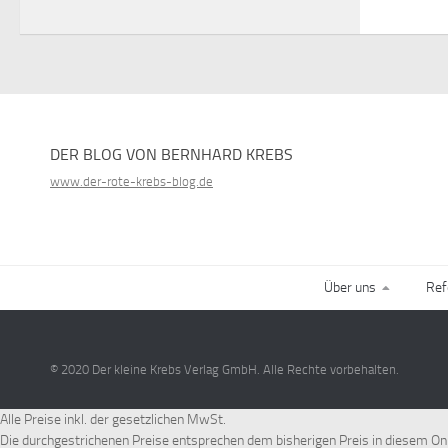
DER BLOG VON BERNHARD KREBS
www.der-rote-krebs-blog.de
Über uns
Ref
© 2020 Der kleine Krebs Verlag GmbH. Alle Rechte vorbehalten.
Alle Preise inkl. der gesetzlichen MwSt.
Die durchgestrichenen Preise entsprechen dem bisherigen Preis in diesem On