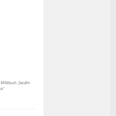
 MINIbuch „Serafin
us“