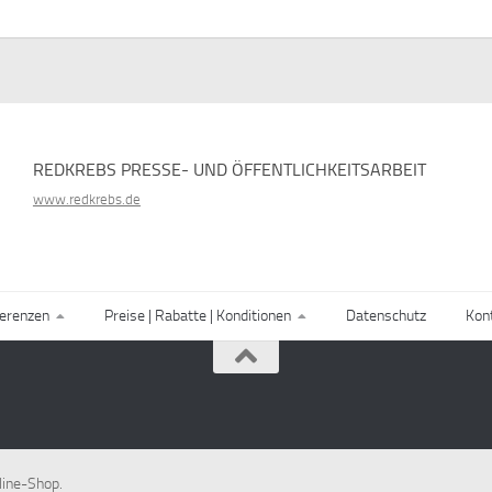
REDKREBS PRESSE- UND ÖFFENTLICHKEITSARBEIT
www.redkrebs.de
erenzen
Preise | Rabatte | Konditionen
Datenschutz
Kon
line-Shop.