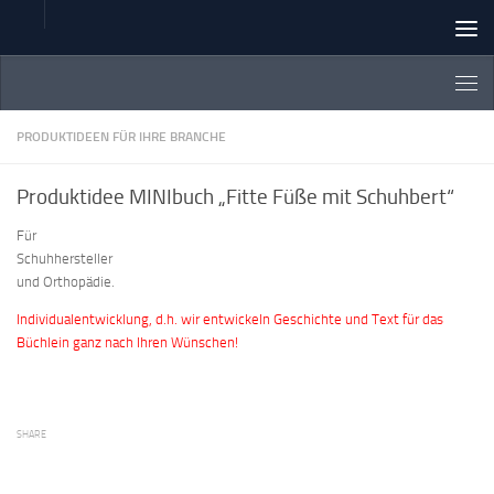
Zum Inhalt springen
PRODUKTIDEEN FÜR IHRE BRANCHE
Produktidee MINIbuch „Fitte Füße mit Schuhbert“
Für
Schuhhersteller
und Orthopädie.
Individualentwicklung, d.h. wir entwickeln Geschichte und Text für das
Büchlein ganz nach Ihren Wünschen!
SHARE