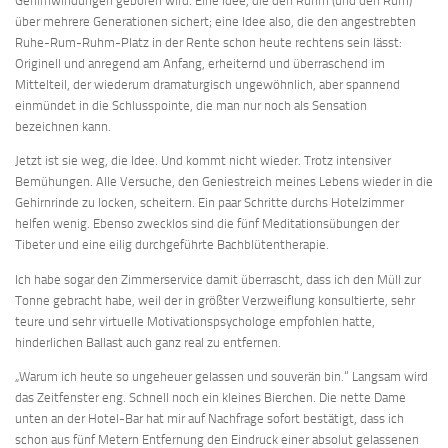
Gehirnwindungen geboren wird. Eine Idee, die den Ruhm (und den Rum)
über mehrere Generationen sichert; eine Idee also, die den angestrebten
Ruhe-Rum-Ruhm-Platz in der Rente schon heute rechtens sein lässt:
Originell und anregend am Anfang, erheiternd und überraschend im
Mittelteil, der wiederum dramaturgisch ungewöhnlich, aber spannend
einmündet in die Schlusspointe, die man nur noch als Sensation
bezeichnen kann.
Jetzt ist sie weg, die Idee. Und kommt nicht wieder. Trotz intensiver
Bemühungen. Alle Versuche, den Geniestreich meines Lebens wieder in die
Gehirnrinde zu locken, scheitern. Ein paar Schritte durchs Hotelzimmer
helfen wenig. Ebenso zwecklos sind die fünf Meditationsübungen der
Tibeter und eine eilig durchgeführte Bachblütentherapie.
Ich habe sogar den Zimmerservice damit überrascht, dass ich den Müll zur
Tonne gebracht habe, weil der in größter Verzweiflung konsultierte, sehr
teure und sehr virtuelle Motivationspsychologe empfohlen hatte,
hinderlichen Ballast auch ganz real zu entfernen.
„Warum ich heute so ungeheuer gelassen und souverän bin.“ Langsam wird
das Zeitfenster eng. Schnell noch ein kleines Bierchen. Die nette Dame
unten an der Hotel-Bar hat mir auf Nachfrage sofort bestätigt, dass ich
schon aus fünf Metern Entfernung den Eindruck einer absolut gelassenen