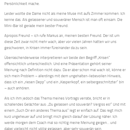
Persönlichkeit mache.
Leider wollte die Dame nicht als meine Muse mit aufs Zimmer kommen. Ich
kenne das. Als gelassener und souveräner Mensch ist man oft einsam. Die
Mini-Bar ist gerade mein bester Freund.
Apropos Freund – ich rufe Markus an, meinen besten Freund. Der ist um
diese Zeit zwar nicht mehr wach, aber vor vielen Jahren hatten wir uns
geschworen, in Krisen immer füreinander da zu sein.
Überraschenderweise interpretieren wir beide den Begriff „Krisen“
offensichtlich unterschiedlich. Und eine Präsentation gehört seiner
Meinung nach Definition nicht dazu. Da er aber schon mal wach ist, könne er
sich mein Problem – allerdings mit dem ungehalten-liebevollen Hinweis,
dass ich ein „riesen Depp“ und ein „Kasperlkopf, ein selbergeschnitzter“ bin
– auch anhören.
Als ich ihm jedoch das Thema meines Vortrags verrate, bricht er in
schallendes Gelächter aus: „Du gelassen und souverän? Vergiss es!“ Und mit
einem „Such Dir ein anderes Thema aus“ legt er einfach auf. Das regt mich
kurz ungeheuer auf und bringt mich gleich darauf der Lösung näher. Ich
werde morgen dem Coach mal so richtig meine Meinung geigen… und
dabei vielleicht nicht völlig gelassen, aber sehr souverän sein.