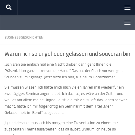
Zum Inhalt springen
BUSINESSGESCHICHTEN
Warum ich so ungeheuer gelassen und souverän bin
„Schlafen Sie einfach mal eine Nacht drüber, dann geht Ihnen die
Präsentation ganz locker von der Hand.“ Das hat der Coach vor wenigen
Stunden zu mir gesagt. Jetzt sitze ich hier, alleine im Hotelzimmer.
Sie müssen wissen: Ich hatte mich nach vielen Jahren mal wieder für ein
zweitägiges Seminar angemeldet. Ich dachte, es wäre an der Zeit – und
weil es vor allem meine Ungeduld ist, die mir viel zu oft das Leben schwer
macht, hatte ich mir folgerichtig ein Seminar mit dem Titel „Mehr
Gelassenheit im Beruf“ ausgesucht.
Ja, und deshalb muss ich bis morgen eine Präsentation zu einem mir
zugeteilten Thema ausarbeiten, das da lautet: „Warum ich heute so