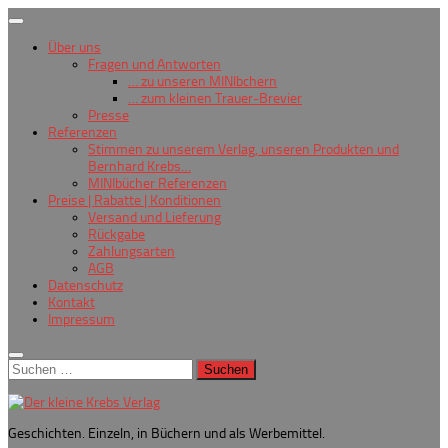
Zum
Inhalt
Über uns
springen
Fragen und Antworten
… zu unseren MINIbchern
… zum kleinen Trauer-Brevier
Presse
Referenzen
Stimmen zu unserem Verlag, unseren Produkten und
Bernhard Krebs…
MINIbücher Referenzen
Preise | Rabatte | Konditionen
Versand und Lieferung
Rückgabe
Zahlungsarten
AGB
Datenschutz
Kontakt
Impressum
Suchen
nach:
Geschichten. Einzeln, in Büchern und als Werbemittel.