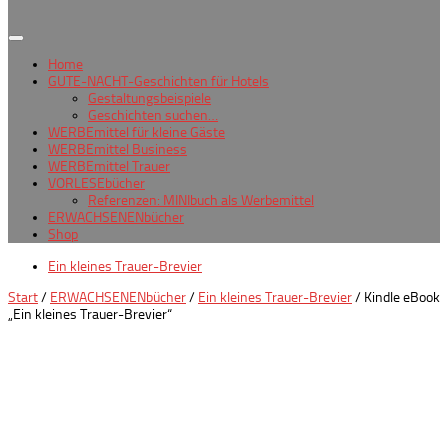
Home
GUTE-NACHT-Geschichten für Hotels
Gestaltungsbeispiele
Geschichten suchen…
WERBEmittel für kleine Gäste
WERBEmittel Business
WERBEmittel Trauer
VORLESEbücher
Referenzen: MINIbuch als Werbemittel
ERWACHSENENbücher
Shop
Ein kleines Trauer-Brevier
Start
/
ERWACHSENENbücher
/
Ein kleines Trauer-Brevier
/ Kindle eBook
„Ein kleines Trauer-Brevier“