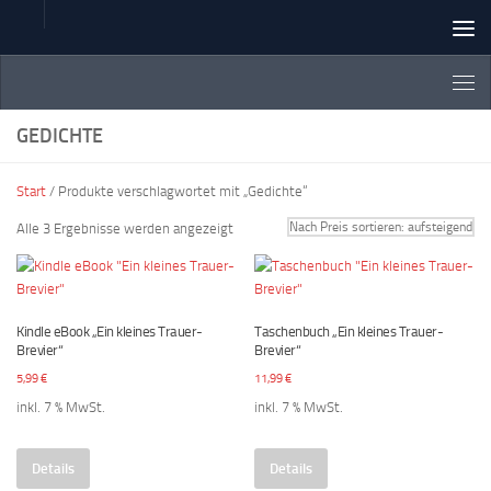
Zum Inhalt springen
GEDICHTE
Start
/ Produkte verschlagwortet mit „Gedichte“
Nach
Alle 3 Ergebnisse werden angezeigt
Preis
sortiert:
aufsteigend
Kindle eBook „Ein kleines Trauer-
Taschenbuch „Ein kleines Trauer-
Brevier“
Brevier“
5,99
€
11,99
€
inkl. 7 % MwSt.
inkl. 7 % MwSt.
Details
Details