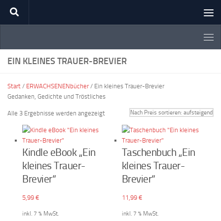
Zum Inhalt springen
EIN KLEINES TRAUER-BREVIER
Start
/
ERWACHSENENbücher
/ Ein kleines Trauer-Brevier
Gedanken, Gedichte und Tröstliches
Nach
Alle 3 Ergebnisse werden angezeigt
Preis
sortiert:
aufsteigend
Kindle eBook „Ein
Taschenbuch „Ein
kleines Trauer-
kleines Trauer-
Brevier“
Brevier“
5,99
€
11,99
€
inkl. 7 % MwSt.
inkl. 7 % MwSt.