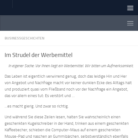
Zum Inhalt springen
BUSINESSGESCHICHTEN
Im Strudel der Werbemittel
In eigener Sache: Vor Ihnen liegt ein Werbemittel. Wir bitten um Aufmerksamkeit.
Das Leben ist eigentlich verwirrend genug, doch das leidige Hin und Her
von Angebot und Nachfrage macht vor keiner dunklen Ecke des Alltags halt
und produziert quasi vom Fließband noch vor der Nachfrage ein Angebot,
das vor allem eines tut: Es verstört und …
…es macht gierig. Und zwar so richtig.
Und während Sie diese Zeilen lesen, halten Sie wahrscheinlich einen
geschenkten Kugelschreiber in der Hand, trinken aus einem geschenkten
Kaffeebecher, schieben die Computer-Maus auf einem geschenkten
Mouse-Pad und naschen an Gummibärchen, selbstverständlich ebenfalls