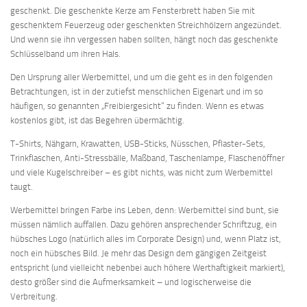
geschenkt. Die geschenkte Kerze am Fensterbrett haben Sie mit
geschenktem Feuerzeug oder geschenkten Streichhölzern angezündet.
Und wenn sie ihn vergessen haben sollten, hängt noch das geschenkte
Schlüsselband um ihren Hals.
Den Ursprung aller Werbemittel, und um die geht es in den folgenden
Betrachtungen, ist in der zutiefst menschlichen Eigenart und im so
häufigen, so genannten „Freibiergesicht“ zu finden. Wenn es etwas
kostenlos gibt, ist das Begehren übermächtig.
T-Shirts, Nähgarn, Krawatten, USB-Sticks, Nüsschen, Pflaster-Sets,
Trinkflaschen, Anti-Stressbälle, Maßband, Taschenlampe, Flaschenöffner
und viele Kugelschreiber – es gibt nichts, was nicht zum Werbemittel
taugt.
Werbemittel bringen Farbe ins Leben, denn: Werbemittel sind bunt, sie
müssen nämlich auffallen. Dazu gehören ansprechender Schriftzug, ein
hübsches Logo (natürlich alles im Corporate Design) und, wenn Platz ist,
noch ein hübsches Bild. Je mehr das Design dem gängigen Zeitgeist
entspricht (und vielleicht nebenbei auch höhere Werthaftigkeit markiert),
desto größer sind die Aufmerksamkeit – und logischerweise die
Verbreitung.