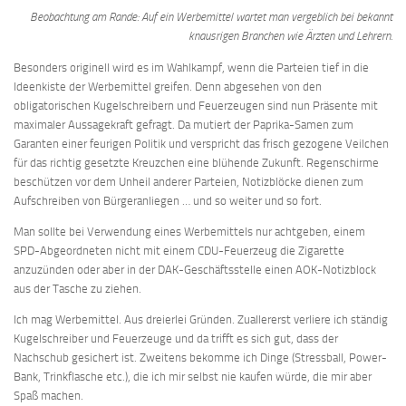
Beobachtung am Rande: Auf ein Werbemittel wartet man vergeblich bei bekannt
knausrigen Branchen wie Ärzten und Lehrern.
Besonders originell wird es im Wahlkampf, wenn die Parteien tief in die
Ideenkiste der Werbemittel greifen. Denn abgesehen von den
obligatorischen Kugelschreibern und Feuerzeugen sind nun Präsente mit
maximaler Aussagekraft gefragt. Da mutiert der Paprika-Samen zum
Garanten einer feurigen Politik und verspricht das frisch gezogene Veilchen
für das richtig gesetzte Kreuzchen eine blühende Zukunft. Regenschirme
beschützen vor dem Unheil anderer Parteien, Notizblöcke dienen zum
Aufschreiben von Bürgeranliegen … und so weiter und so fort.
Man sollte bei Verwendung eines Werbemittels nur achtgeben, einem
SPD-Abgeordneten nicht mit einem CDU-Feuerzeug die Zigarette
anzuzünden oder aber in der DAK-Geschäftsstelle einen AOK-Notizblock
aus der Tasche zu ziehen.
Ich mag Werbemittel. Aus dreierlei Gründen. Zuallererst verliere ich ständig
Kugelschreiber und Feuerzeuge und da trifft es sich gut, dass der
Nachschub gesichert ist. Zweitens bekomme ich Dinge (Stressball, Power-
Bank, Trinkflasche etc.), die ich mir selbst nie kaufen würde, die mir aber
Spaß machen.