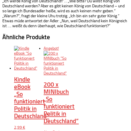
„Ich werde König von Deutschland!!“… „Wie bitte? Du willst König von
Deutschland werden? Aber es gibt keinen König von Deutschland – und
so lange ich Bundesadler heiße, wird es auch keinen mehr geben.“
„Warum?“, fragt der kleine Uhu trotzig. „Ich bin ein sehr guter König.“
Etwas müde antwortet der Adler: „Nun, weil Deutschland kein Königreich
ist …. weißt du denn überhaupt, wie Deutschland funktioniert?“
Ähnliche Produkte
Angebot!
Kindle
200 x
eBook
MINIbuch
„So
„So
funktioniert
funktioniert
Politik in
Politik in
Deutschland“
Deutschland“
2,99
€