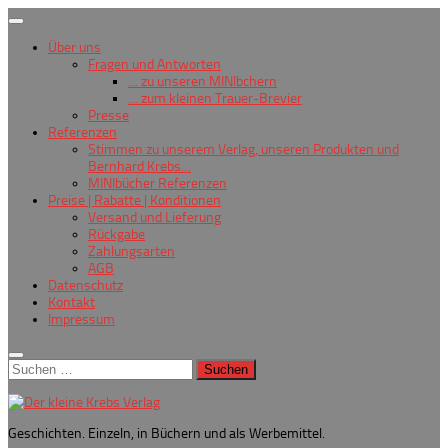
Zum
Inhalt
Über uns
springen
Fragen und Antworten
… zu unseren MINIbchern
… zum kleinen Trauer-Brevier
Presse
Referenzen
Stimmen zu unserem Verlag, unseren Produkten und
Bernhard Krebs…
MINIbücher Referenzen
Preise | Rabatte | Konditionen
Versand und Lieferung
Rückgabe
Zahlungsarten
AGB
Datenschutz
Kontakt
Impressum
Suchen
nach:
Geschichten. Einzeln, in Büchern und als Werbemittel.