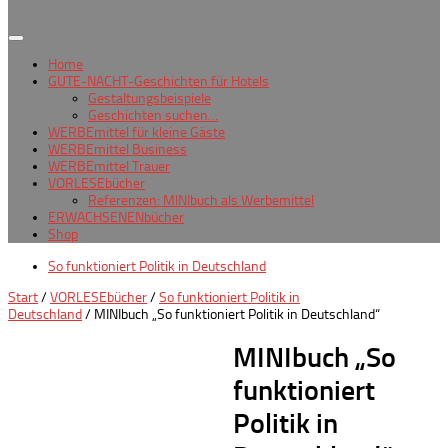
Home
GUTE-NACHT-Geschichten für Hotels
Gestaltungsbeispiele
Geschichten suchen…
WERBEmittel für kleine Gäste
WERBEmittel Business
WERBEmittel Trauer
VORLESEbücher
Referenzen: MINIbuch als Werbemittel
ERWACHSENENbücher
Shop
So funktioniert Politik in Deutschland
Start
/
VORLESEbücher
/
So funktioniert Politik in
Deutschland
/ MINIbuch „So funktioniert Politik in Deutschland“
MINIbuch „So
funktioniert
Politik in