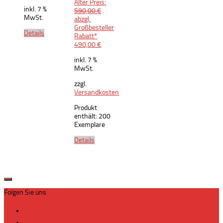
Alter Preis:
inkl. 7 %
Ursprünglicher
590,00
€
MwSt.
Preis
abzgl.
war:
Großbesteller
Details
590,00 €
Rabatt*
Aktueller
490,00
€
Preis
inkl. 7 %
ist:
MwSt.
490,00 €.
zzgl.
Versandkosten
Produkt
enthält: 200
Exemplare
Details
Folgen Sie uns