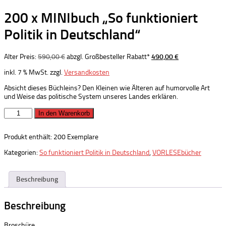
200 x MINIbuch „So funktioniert
Politik in Deutschland“
Ursprünglicher
Aktueller
Alter Preis:
590,00
€
abzgl. Großbesteller Rabatt*
490,00
€
Preis
Preis
inkl. 7 % MwSt.
zzgl.
Versandkosten
war:
ist:
590,00 €
490,00 €.
Absicht dieses Büchleins? Den Kleinen wie Älteren auf humorvolle Art
und Weise das politische System unseres Landes erklären.
200
In den Warenkorb
x
MINIbuch
Produkt enthält: 200
Exemplare
"So
funktioniert
Kategorien:
So funktioniert Politik in Deutschland
,
VORLESEbücher
Politik
in
Deutschland"
Beschreibung
Menge
Beschreibung
Broschüre