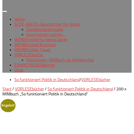
Home
GUTE-NACHT-Geschichten für Hotels
Gestaltungsbeispiele
Geschichten suchen…
WERBEmittel für kleine Gäste
WERBEmittel Business
WERBEmittel Trauer
VORLESEbücher
Referenzen: MINIbuch als Werbemittel
ERWACHSENENbücher
Shop
So funktioniert Politik in Deutschland
/
VORLESEbücher
Start
/
VORLESEbücher
/
So funktioniert Politik in Deutschland
/ 200 x
MINIbuch „So funktioniert Politik in Deutschland“
Angebot!