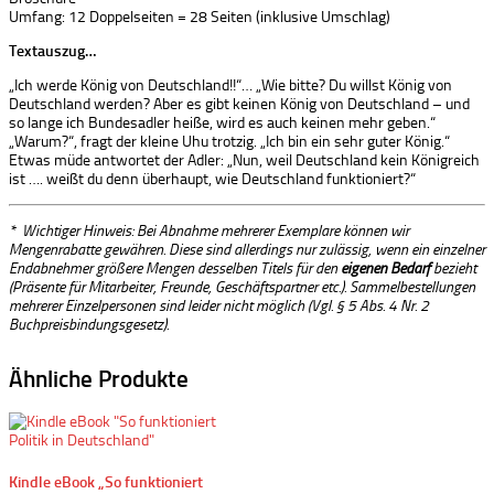
Umfang: 12 Doppelseiten = 28 Seiten (inklusive Umschlag)
Textauszug…
„Ich werde König von Deutschland!!“… „Wie bitte? Du willst König von
Deutschland werden? Aber es gibt keinen König von Deutschland – und
so lange ich Bundesadler heiße, wird es auch keinen mehr geben.“
„Warum?“, fragt der kleine Uhu trotzig. „Ich bin ein sehr guter König.“
Etwas müde antwortet der Adler: „Nun, weil Deutschland kein Königreich
ist …. weißt du denn überhaupt, wie Deutschland funktioniert?“
* Wichtiger Hinweis: Bei Abnahme mehrerer Exemplare können wir
Mengenrabatte gewähren. Diese sind allerdings nur zulässig, wenn ein einzelner
Endabnehmer größere Mengen desselben Titels für den
eigenen Bedarf
bezieht
(Präsente für Mitarbeiter, Freunde, Geschäftspartner etc.). Sammelbestellungen
mehrerer Einzelpersonen sind leider nicht möglich (Vgl. § 5 Abs. 4 Nr. 2
Buchpreisbindungsgesetz).
Ähnliche Produkte
Kindle eBook „So funktioniert