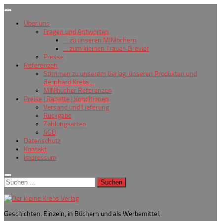
Zum
Inhalt
Über uns
springen
Fragen und Antworten
… zu unseren MINIbchern
… zum kleinen Trauer-Brevier
Presse
Referenzen
Stimmen zu unserem Verlag, unseren Produkten und
Bernhard Krebs…
MINIbücher Referenzen
Preise | Rabatte | Konditionen
Versand und Lieferung
Rückgabe
Zahlungsarten
AGB
Datenschutz
Kontakt
Impressum
Suchen
nach:
Geschichten. Einzeln, in Büchern und als Werbemittel.