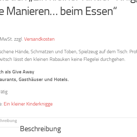
e Manieren… beim Essen“
% MwSt.
zzgl.
Versandkosten
hene Hände, Schmatzen und Toben, Spielzeug auf dem Tisch: Prof
itsch lässt den kleinen Rabauken keine Flegelei durchgehen.
ch als Give Away
taurants, Gasthäuser und Hotels.
rätig
e:
Ein kleiner Kinderknigge
hreibung
Beschreibung