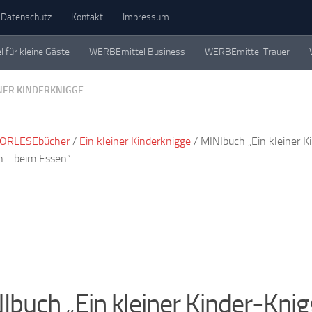
Datenschutz
Kontakt
Impressum
für kleine Gäste
WERBEmittel Business
WERBEmittel Trauer
eschichten. Einzeln, in Büchern und als Werbemittel.
INER KINDERKNIGGE
ORLESEbücher
/
Ein kleiner Kinderknigge
/ MINIbuch „Ein kleiner K
n… beim Essen“
Ibuch „Ein kleiner Kinder-Kni