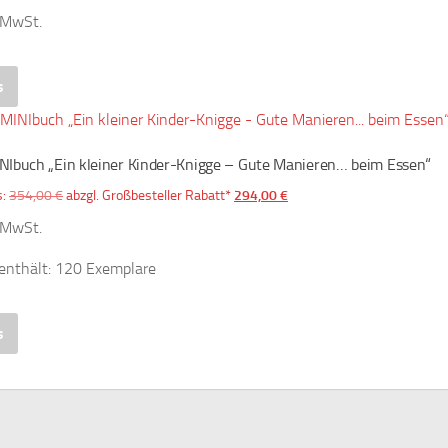
% MwSt.
s
NIbuch „Ein kleiner Kinder-Knigge – Gute Manieren… beim Essen“
Ursprünglicher
Aktueller
s:
354,00
€
abzgl. Großbesteller Rabatt*
294,00
€
Preis
Preis
% MwSt.
war:
ist:
enthält: 120
Exemplare
354,00 €
294,00 €.
s