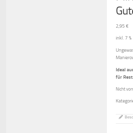
Gut
2,95
€
inkl. 7 
Ungewasc
Manierow
Ideal au
für Res
Nicht vor
Kategori
Besc