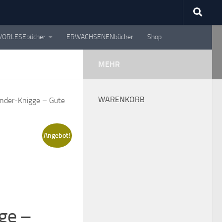
VORLESEbücher
ERWACHSENENbücher
Shop
MEHR
WARENKORB
inder-Knigge – Gute
Angebot!
gge –