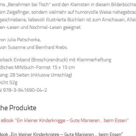
a „Benehmen bei Tisch“ wird den Kleinsten in diesem Bilderbüchlei
m Zeigefinger, sondern vielmehr auf humorvolle Weise nahegebrac
eschriebene, liebevoll illustrierte Büchlein ist zum Anschauen, Alle
n-Lesen und Nochmal-Lesen geeignet.
on Julia Patschorke,
von Susanne und Bernhard Krebs.
erback Einband (Broschürendruck) mit Klammerheftung
dliches MINIbuch-Format 15 x 15 cm
ng: 28 Seiten (inklusive Umschlag)
icht 52g
N 978-3-941690-04-2
che Produkte
Book „Ein kleiner Kinderknigge – Gute Manieren… beim Essen“