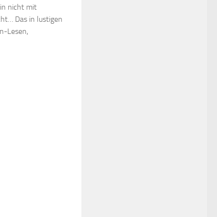
n nicht mit
ht… Das in lustigen
in-Lesen,