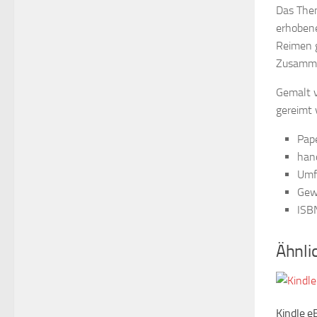
Das Them
erhobene
Reimen g
Zusamme
Gemalt v
gereimt 
Pap
han
Umfa
Gew
ISB
Ähnli
Kindle e