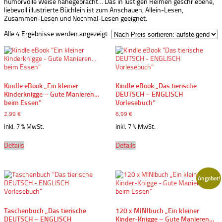
humorvolle Weise nahegebracht… Das in lustigen Reimen geschriebene,
liebevoll illustrierte Büchlein ist zum Anschauen, Allein-Lesen,
Zusammen-Lesen und Nochmal-Lesen geeignet.
Nach
Alle 4 Ergebnisse werden angezeigt
Preis
sortiert:
aufsteigend
Kindle eBook „Ein kleiner
Kindle eBook „Das tierische
Kinderknigge – Gute Manieren…
DEUTSCH – ENGLISCH
beim Essen“
Vorlesebuch“
2,99
€
6,99
€
inkl. 7 % MwSt.
inkl. 7 % MwSt.
Details
Details
Angebot!
Taschenbuch „Das tierische
120 x MINIbuch „Ein kleiner
DEUTSCH – ENGLISCH
Kinder-Knigge – Gute Manieren…