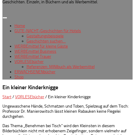
Geschichten. Einzeln, in Büchern und als Werbemittel.
Home
GUTE-NACHT-Geschichten für Hotels
Gestaltungsbeispiele
Geschichten suchen…
WERBEmittel für kleine Gäste
WERBEmittel Business
WERBEmittel Trauer
VORLESEbücher
Referenzen: MINIbuch als Werbemittel
ERWACHSENENbücher
Shop
Ein kleiner Kinderknigge
Start
/
VORLESEbücher
/ Ein kleiner Kinderknigge
Ungewaschene Hände, Schmatzen und Toben, Spielzeug auf dem Tisch:
Professor Dr. Manierowitsch lässt kleinen Rabauken keine Flegelei
durchgehen.
Das Thema „Benehmen bei Tisch“ wird den Kleinsten in diesem
Bilderbüchlein nicht mit erhobenem Zeigefinger, sondern vielmehr auf