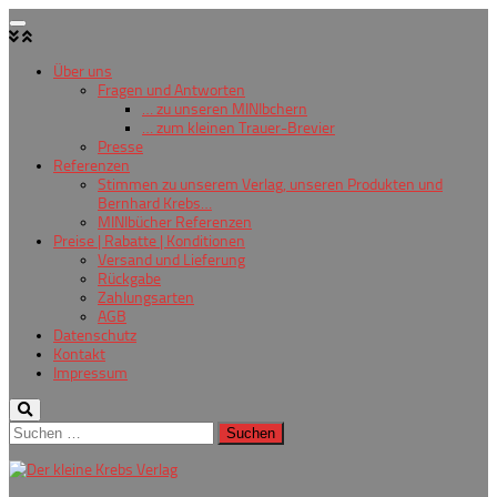
Zum
Inhalt
springen
Über uns
Fragen und Antworten
… zu unseren MINIbchern
… zum kleinen Trauer-Brevier
Presse
Referenzen
Stimmen zu unserem Verlag, unseren Produkten und
Bernhard Krebs…
MINIbücher Referenzen
Preise | Rabatte | Konditionen
Versand und Lieferung
Rückgabe
Zahlungsarten
AGB
Datenschutz
Kontakt
Impressum
Suchen
nach: