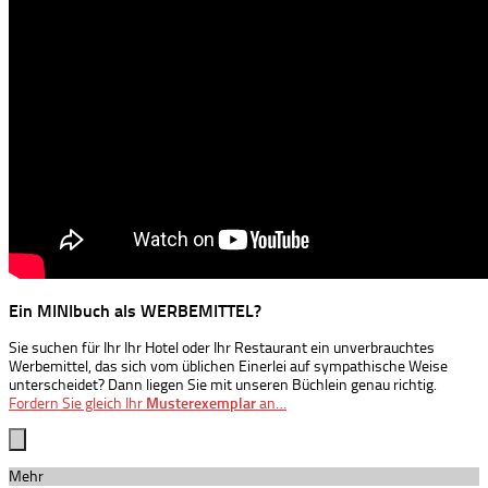
Ein MINIbuch als WERBEMITTEL?
Sie suchen für Ihr Ihr Hotel oder Ihr Restaurant ein unverbrauchtes
Werbemittel, das sich vom üblichen Einerlei auf sympathische Weise
unterscheidet? Dann liegen Sie mit unseren Büchlein genau richtig.
Fordern Sie gleich Ihr
Musterexemplar
an…
Mehr