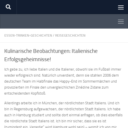
Zum Inhalt springen
ESSEN-TRINKEN-GESCHICHTEN
/
REISEGESCHICHTEN
Kulinarische Beobachtungen: Italienische
Erfolgsgeheimnisse!
Ich gebe zu, ich liebe Italien und die Italiener, obwohl sie im Fußball immer
wieder erfolgreich sind. Natürlich unverdient, denn sie stahlen 2006 dem
deutschen Team im Halbfinale das Happy-End im Sommermärchen und
provozierten im Finale den unvergleichlichen Zinédine Zidane zum
entscheidenden Kopfstoß.
Allerdings arbeite ich in München, der nördlichsten Stadt Italiens. Und ich
bin in Regensburg aufgewachsen, der nördlichsten Stadt Italiens. Ich habe
auch in Hamburg studiert und sollte dort einmal anfragen, ob dies ebenfalls
die nördlichste Stadt Italiens ist. Ich bin mir sicher, dass sie es ist
(zumindest ein „Venedig“ wird Hamburg wohl sein) – womit ich von mir