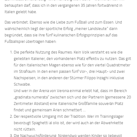
behaupten darf, dass ich in den vergangenen 35 Jahren fortwährend in
Italien gelebt habe.
Das verbindet. Ebenso wie die Liebe zum Fußball und zum Essen. Und
wahrscheinlich liegt der sportliche Erfolg „meiner Landsleute“ darin
begründet, dass sie ihre fünf kulinarischen Erfolgsprinzipien auf das
Fußballspiel übertragen haben:
Die perfekte Nutzung des Raumes: Kein Volk versteht es wie die
geliebten Italiener, den vorhandenen Platz effektiv zu nutzen. Das gilt
für den italienischen Magen ebenso wie für den viertel Quadratmeter
im Strafraum: In den einen passen fünf Vor-, drei Haupt- und zwei
Nachspeisen, in den anderen der Stürmer Filippo Inzaghi inklusive
Schwalbe.
Und wer in der Arena von Verona einmal erlebt hat, dass im Bereich
„gradinata numerata“ zwischen sich und der Partnerin (gemessene 20
Zentimeter Abstand) eine italienische Großfamilie souverän Platz
findet und gemeinsam Arien schmettert …
Der respektvolle Umgang mit der Tradition: Wer im Trainingslager
bevorzugt Spaghetti al olio ist, der wird auch an der Abwehrkette
nicht rütteln.
Die Nachwuchsförderung: Nirgendwo werden Kinder so liebevoll