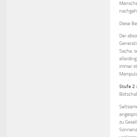
Menschen
nachgeh
Diese B
Der abso
Generat
Sache, s
allerding
immer st
Manipula
Stufe 2
d
Botschaf
Seltsame
angespro
zu Gesel
Sonnenau