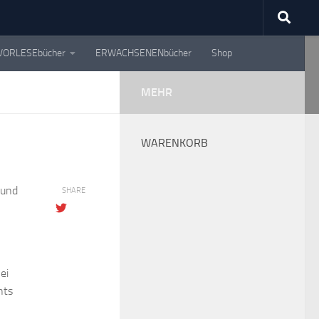
VORLESEbücher
ERWACHSENENbücher
Shop
MEHR
WARENKORB
 und
SHARE
ei
hts