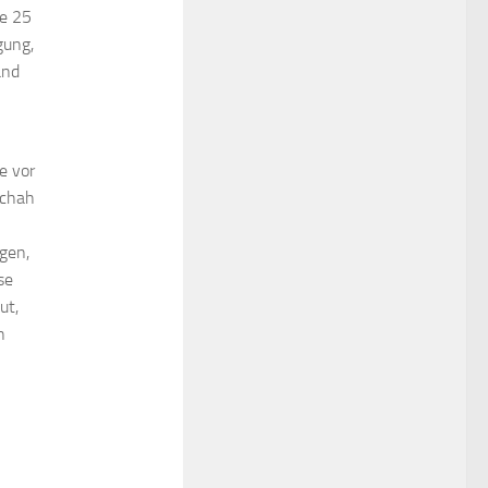
ie 25
gung,
and
e vor
schah
gen,
se
ut,
h