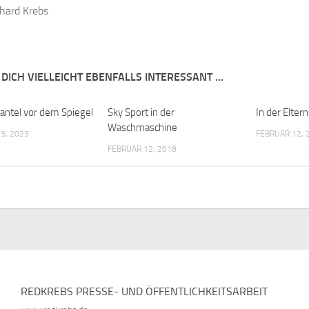
hard Krebs
 DICH VIELLEICHT EBENFALLS INTERESSANT …
antel vor dem Spiegel
Sky Sport in der
In der Elte
Waschmaschine
3, 2023
FEBRUAR 12, 
FEBRUAR 12, 2018
REDKREBS PRESSE- UND ÖFFENTLICHKEITSARBEIT