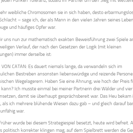
n jeden Funken Toleranz, sobald ihr Partner um den Sieg mit wetteife
ehr weibliche Chromosomen sie in sich haben, desto erbarmungslo
 Schlacht – sage ich, der als Mann in den vielen Jahren seines Lebe
uge und häufiges Opfer war.
r uns nun zur mathematisch exakten Beweisführung zwei Spiele a
weiligen Verlauf, der nach den Gesetzen der Logik (mit kleinen
ngen) immer derselbe ist:
VON CATAN: Es dauert niemals lange, da verwandeln sich im
ulichen Bestreben ansonsten liebenswürdige und reizende Persone
ischen Wegelagerern. Haben Sie eine Ahnung, wie hoch der Preis f
 kann? Ich musste einmal bei meiner Partnerin drei Wälder und vier
nsetzen, damit sie überhaupt gesprächsbereit war. Das Heu bekam 
t, als ich mehrere blühende Wiesen dazu gab – und gleich darauf ba
lunfähig war.
Früher wurde bei diesem Strategiespiel besetzt, heute wird befreit. 
 politisch korrekter klingen mag, auf dem Spielbrett werden die Ge