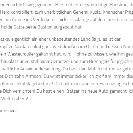
onen schlichtweg ignoriert. Hier mutiert die vorsichtige Hausfrau, d
Herd kontrolliert, zum unerbittlichen General Kublai Khanscher Prä
e um Armee ins Verderben schickt – solange auf dem besetzten L
 holde Gatte seine Bastion aufgebaut hat.
tka, eigentlich ein eher unbedeutendes Land (ja ja, es ist der
kopf zu Nordamerika) ganz weit draußen im Osten und dessen Nam
ein Westeuropäer gekannt hat, wird – ohne zu wissen, wie ihm ge
hauplatz unvorstellbarer Gemetzel und zum Brennglas für jegliche
chaftliche Auseinandersetzung: Du hast den Müll nicht runter getra
et Dich zehn Armeen! Du wirst immer dicker, ich greif an! Immer die
 Kamm, Irkutsk gehört mir! Du hast einer anderen Frau nachgescha
e Dich vernichten! Du hast einen Kratzer ins neue Auto gemacht, ic
 Welt erobern!
Game over …