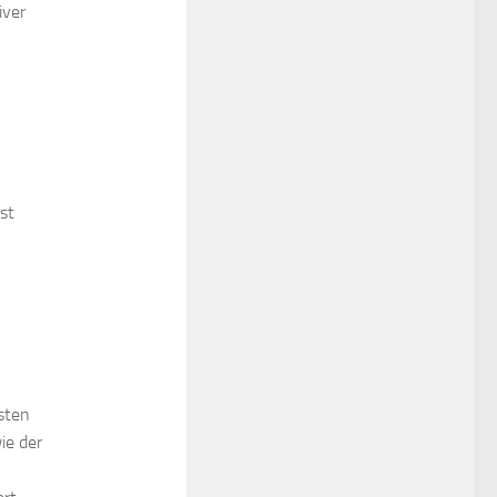
iver
ast
bsten
ie der