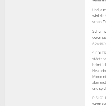
verliere
Und je m
wird die
schon Ze
Sehen wi
deren je
Abweichu
SIEDLER 
städteba
heimtück
Heu sein
Minen ei
aber ers
und spie
RISIKO: 
wenn das