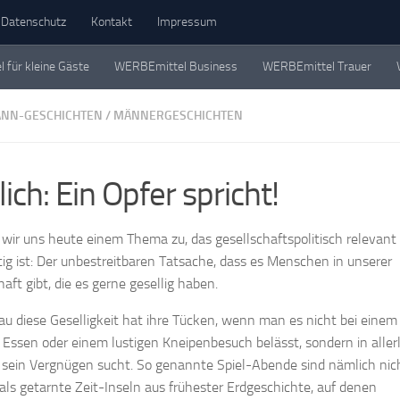
Datenschutz
Kontakt
Impressum
für kleine Gäste
WERBEmittel Business
WERBEmittel Trauer
eschichten. Einzeln, in Büchern und als Werbemittel.
NN-GESCHICHTEN
/
MÄNNERGESCHICHTEN
ich: Ein Opfer spricht!
ir uns heute einem Thema zu, das gesellschaftspolitisch relevant
tig ist: Der unbestreitbaren Tatsache, dass es Menschen in unserer
aft gibt, die es gerne gesellig haben.
u diese Geselligkeit hat ihre Tücken, wenn man es nicht bei einem
Essen oder einem lustigen Kneipenbesuch belässt, sondern in allerl
i sein Vergnügen sucht. So genannte Spiel-Abende sind nämlich nic
als getarnte Zeit-Inseln aus frühester Erdgeschichte, auf denen