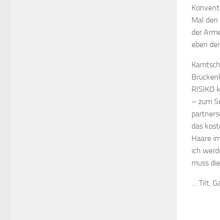
Konventi
Mal den 
der Arme
eben der
Kamtscha
Brücken
RISIKO k
– zum Sc
partners
das kost
Haare im
ich werd
muss die
… Tilt. 