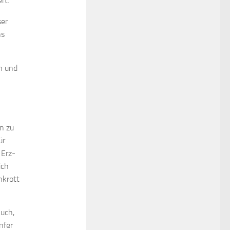
rt.
ser
ns
n und
n zu
ür
 Erz-
ich
nkrott
Auch,
nfer