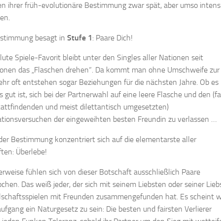
 ihrer früh-evolutionäre Bestimmung zwar spät, aber umso intens
en.
estimmung besagt in
Stufe 1
: Paare Dich!
lute Spiele-Favorit bleibt unter den Singles aller Nationen seit
ionen das „Flaschen drehen“. Da kommt man ohne Umschweife zur
ehr oft entstehen sogar Beziehungen für die nächsten Jahre. Ob es
s gut ist, sich bei der Partnerwahl auf eine leere Flasche und den (f
attfindenden und meist dilettantisch umgesetzten)
tionsversuchen der eingeweihten besten Freundin zu verlassen …
er Bestimmung konzentriert sich auf die elementarste aller
ten: Überlebe!
rweise fühlen sich von dieser Botschaft ausschließlich Paare
chen. Das weiß jeder, der sich mit seinem Liebsten oder seiner Lie
lschaftsspielen mit Freunden zusammengefunden hat. Es scheint w
fgang ein Naturgesetz zu sein: Die besten und fairsten Verlierer