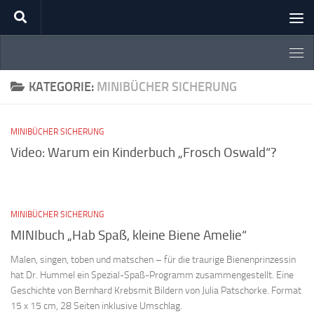
Zum Inhalt springen
KATEGORIE:
MINIBÜCHER SICHERUNG
MINIBÜCHER SICHERUNG
Video: Warum ein Kinderbuch „Frosch Oswald“?
MINIBÜCHER SICHERUNG
MINIbuch „Hab Spaß, kleine Biene Amelie“
Malen, singen, toben und matschen – für die traurige Bienenprinzessin
hat Dr. Hummel ein Spezial-Spaß-Programm zusammengestellt. Eine
Geschichte von Bernhard Krebsmit Bildern von Julia Patschorke. Format
15 x 15 cm, 28 Seiten inklusive Umschlag.