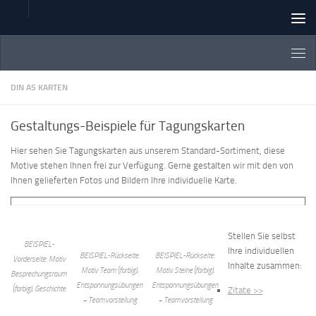
Zum Inhalt springen
DIN A5 KARTEN
Gestaltungs-Beispiele für Tagungskarten
Hier sehen Sie Tagungskarten aus unserem Standard-Sortiment, diese
Motive stehen Ihnen frei zur Verfügung. Gerne gestalten wir mit den von
Ihnen gelieferten Fotos und Bildern Ihre individuelle Karte.
Stellen Sie selbst
BEISPIEL-
Ihre individuellen
BEISPIEL-Rückseite:
BEISPIEL-Rückseite:
Vorderseite: Motiv
Inhalte zusammen:
Motiv Team (farbig),
Motiv Steine (farbig),
Besprechungsraum
Entspannungsübungen
Entspannungsübungen
(farbig), Geschichte
Zitate >>
+ Teamvorstellung
+ Teamvorstellung