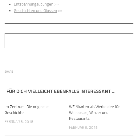
Entspannungsübungen >>
Geschichten und Glossen
>>
SHARE
FÜR DICH VIELLEICHT EBENFALLS INTERESSANT …
Im Zentrum: Die originelle
WEINkarten als Werbeidee für
Geschichte
Weinlokale, Winzer und
Restaurants
FEBRUAR 8, 2018
FEBRUAR 9, 2018