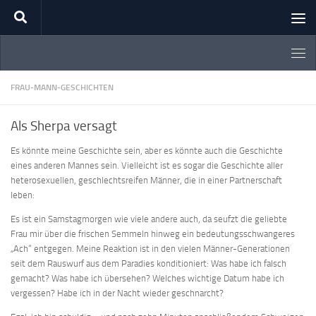
Zum Inhalt springen
FRAU-MANN-GESCHICHTEN
Als Sherpa versagt
Es könnte meine Geschichte sein, aber es könnte auch die Geschichte
eines anderen Mannes sein. Vielleicht ist es sogar die Geschichte aller
heterosexuellen, geschlechtsreifen Männer, die in einer Partnerschaft
leben:
Es ist ein Samstagmorgen wie viele andere auch, da seufzt die geliebte
Frau mir über die frischen Semmeln hinweg ein bedeutungsschwangeres
„Ach“ entgegen. Meine Reaktion ist in den vielen Männer-Generationen
seit dem Rauswurf aus dem Paradies konditioniert: Was habe ich falsch
gemacht? Was habe ich übersehen? Welches wichtige Datum habe ich
vergessen? Habe ich in der Nacht wieder geschnarcht?