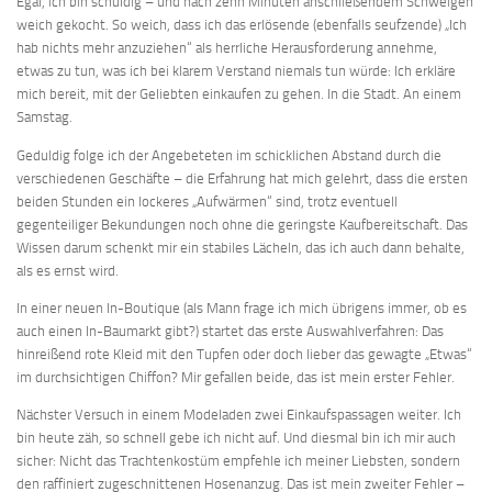
Egal, ich bin schuldig – und nach zehn Minuten anschließendem Schweigen
weich gekocht. So weich, dass ich das erlösende (ebenfalls seufzende) „Ich
hab nichts mehr anzuziehen“ als herrliche Herausforderung annehme,
etwas zu tun, was ich bei klarem Verstand niemals tun würde: Ich erkläre
mich bereit, mit der Geliebten einkaufen zu gehen. In die Stadt. An einem
Samstag.
Geduldig folge ich der Angebeteten im schicklichen Abstand durch die
verschiedenen Geschäfte – die Erfahrung hat mich gelehrt, dass die ersten
beiden Stunden ein lockeres „Aufwärmen“ sind, trotz eventuell
gegenteiliger Bekundungen noch ohne die geringste Kaufbereitschaft. Das
Wissen darum schenkt mir ein stabiles Lächeln, das ich auch dann behalte,
als es ernst wird.
In einer neuen In-Boutique (als Mann frage ich mich übrigens immer, ob es
auch einen In-Baumarkt gibt?) startet das erste Auswahlverfahren: Das
hinreißend rote Kleid mit den Tupfen oder doch lieber das gewagte „Etwas“
im durchsichtigen Chiffon? Mir gefallen beide, das ist mein erster Fehler.
Nächster Versuch in einem Modeladen zwei Einkaufspassagen weiter. Ich
bin heute zäh, so schnell gebe ich nicht auf. Und diesmal bin ich mir auch
sicher: Nicht das Trachtenkostüm empfehle ich meiner Liebsten, sondern
den raffiniert zugeschnittenen Hosenanzug. Das ist mein zweiter Fehler –