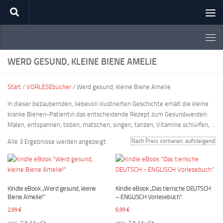
Zum Inhalt springen
WERD GESUND, KLEINE BIENE AMELIE
Start
/
VORLESEbücher
/ Werd gesund, kleine Biene Amelie
In dieser bezaubernden, liebevoll illustrierten Geschichte erhält die kleine
kranke Bienen-Patientin das entscheidende Rezept zum Gesundwerden:
Malen, entspannen, toben, matschen, singen, tanzen, Vitamine schlürfen, …
Nach
Alle 3 Ergebnisse werden angezeigt
Preis
sortiert:
aufsteigend
Kindle eBook „Werd gesund, kleine
Kindle eBook „Das tierische DEUTSCH
Biene Amelie!“
– ENGLISCH Vorlesebuch“
2,99
€
6,99
€