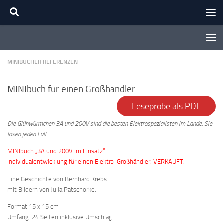
Zum Inhalt springen
MINIBÜCHER REFERENZEN
MINIbuch für einen Großhändler
Leseprobe als PDF
Die Glühwürmchen 3A und 200V sind die besten Elektrospezialisten im Lande. Sie
lösen jeden Fall.
MINIbuch „3A und 200V im Einsatz“.
Individualentwicklung für einen Elektro-Großhändler. VERKAUFT.
Eine Geschichte von Bernhard Krebs
mit Bildern von Julia Patschorke.
Format 15 x 15 cm
Umfang: 24 Seiten inklusive Umschlag