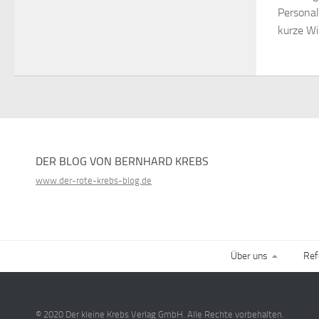
Personal
kurze Wi
DER BLOG VON BERNHARD KREBS
www.der-rote-krebs-blog.de
Über uns
Ref
© 2020 Der kleine Krebs Verlag GmbH. Alle Rechte vorbehalten.