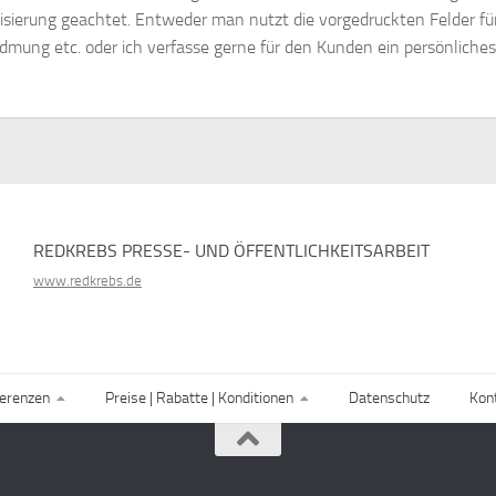
isierung geachtet. Entweder man nutzt die vorgedruckten Felder für
dmung etc. oder ich verfasse gerne für den Kunden ein persönliches
REDKREBS PRESSE- UND ÖFFENTLICHKEITSARBEIT
www.redkrebs.de
erenzen
Preise | Rabatte | Konditionen
Datenschutz
Kon