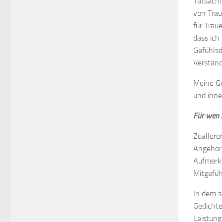
Tatsächl
von Trau
für Trau
dass ich
Gefühlsd
Verständ
Meine Ge
und ihnen
Für wen i
Zuallerer
Angehöri
Aufmerks
Mitgefüh
In dem s
Gedichte
Leistung