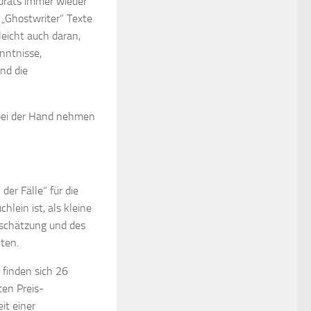
ndrats immer wieder
 „Ghostwriter“ Texte
leicht auch daran,
nntnisse,
nd die
bei der Hand nehmen
der Fälle“ für die
lein ist, als kleine
tschätzung und des
ten.
 finden sich 26
ten Preis-
it einer