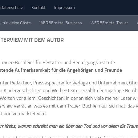
Datenschutz
Kontakt
Impressum
für kleine Gäste
WERBEmittel Business
WERBEmittel Trauer
eschichten. Einzeln, in Büchern und als Werbemittel.
NTERVIEW MIT DEM AUTOR
 Trauer-Büchlein“ für Bestatter und Beerdigungsinstitute
östende Aufmerksamkeit für die Angehörigen und Freunde
rnter Redakteur, Pressesprecher für Verlage und Unternehmen, Ghos
n Kindergeschichten und Werbe-Texter erzählt der 56jährige Bernh
Worten vor allem „Geschichten, in denen sich viele meiner Leser wi
erview verrät er, was es mit dem Trauer-Büchlein auf sich hat, das
rt und vermarktet wird.
err Krebs, warum schreibt man ein über den Tod und vor allem die Traue