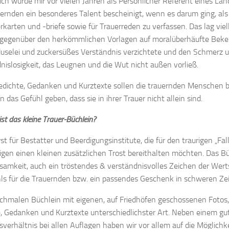
ich wurde mir vor vielen Jahren als Persönlicher Referent eines La
ernden ein besonderes Talent bescheinigt, wenn es darum ging, als
erkarten und -briefe sowie für Trauerreden zu verfassen. Das lag viel
 gegenüber den herkömmlichen Vorlagen auf moralüberhäufte Beke
uselei und zuckersüßes Verständnis verzichtete und den Schmerz u
nislosigkeit, das Leugnen und die Wut nicht außen vorließ.
dichte, Gedanken und Kurztexte sollen die trauernden Menschen 
 das Gefühl geben, dass sie in ihrer Trauer nicht allein sind.
st das kleine Trauer-Büchlein?
st für Bestatter und Beerdigungsinstitute, die für den traurigen „Fall 
gen einen kleinen zusätzlichen Trost bereithalten möchten. Das Büch
amkeit, auch ein tröstendes & verständnisvolles Zeichen der Wer
ls für die Trauernden bzw. ein passendes Geschenk in schweren Zei
chmalen Büchlein mit eigenen, auf Friedhöfen geschossenen Fotos,
, Gedanken und Kurztexte unterschiedlichster Art. Neben einem gu
sverhältnis bei allen Auflagen haben wir vor allem auf die Möglichke