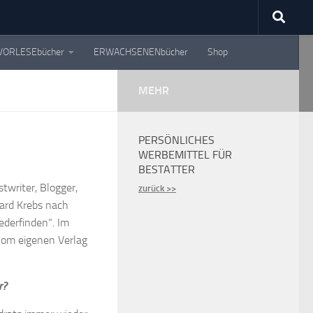
VORLESEbücher
ERWACHSENENbücher
Shop
MEHR
PERSÖNLICHES
WERBEMITTEL FÜR
BESTATTER
twriter, Blogger,
zurück >>
ard Krebs nach
ederfinden“. Im
 vom eigenen Verlag
r?